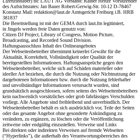
Lizenzinhaber) ist: LAUT AG Vorstand: Rainer Henze Vorsitzender
des Aufsichtsrates: Jan Bauer Robert-Gerwig-Str. 10-12 D-78467
Konstanz Mail: redaktion@laut.de Amtsgericht Freiburg i.B. HRB
381837
Die Bereitstellung ist mit der GEMA durch laut.fm legitimiert,
in Jingels werden freie Daten genutzt von:
Citizen DJ Project, Library of Congress, Motion Picture,
Broadcasting, and Recorded Sound Division.
Haftungsausschluss Inhalt des Onlineangebotes
Der Webseitenbetreiber übernimmt keinerlei Gewähr für die
Aktualität, Korrektheit, Vollständigkeit oder Qualität der
bereitgestellten Informationen. Haftungsansprüche gegen den
Webseitenbetreiber, welche sich auf Schäden materieller oder
ideeller Art beziehen, die durch die Nutzung oder Nichtnutzung der
dargebotenen Informationen bzw. durch die Nutzung fehlerhafter
und unvollständiger Informationen verursacht wurden, sind
grundsätzlich ausgeschlossen, sofern seitens des Webseitenbetreibers
kein nachweislich vorsätzliches oder grob fahrlässiges Verschulden
vorliegt. Alle Angebote sind freibleibend und unverbindlich. Der
Webseitenbetreiber behält es sich ausdrücklich vor, Teile der Seiten
oder das gesamte Angebot ohne gesonderte Ankündigung zu
verändern, zu ergänzen, zu löschen oder die Veröffentlichung
zeitweise oder endgültig einzustellen. Verweise und Links
Bei direkten oder indirekten Verweisen auf fremde Webseiten
(“Hyperlinks”), die außerhalb des Verantwortungsbereiches des