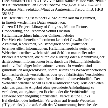
Lizenzinhaber) ist: LAUT AG Vorstand: Rainer Henze Vorsitzender
des Aufsichtsrates: Jan Bauer Robert-Gerwig-Str. 10-12 D-78467
Konstanz Mail: redaktion@laut.de Amtsgericht Freiburg i.B. HRB
381837
Die Bereitstellung ist mit der GEMA durch laut.fm legitimiert,
in Jingels werden freie Daten genutzt von:
Citizen DJ Project, Library of Congress, Motion Picture,
Broadcasting, and Recorded Sound Division.
Haftungsausschluss Inhalt des Onlineangebotes
Der Webseitenbetreiber übernimmt keinerlei Gewähr für die
Aktualität, Korrektheit, Vollständigkeit oder Qualität der
bereitgestellten Informationen. Haftungsansprüche gegen den
Webseitenbetreiber, welche sich auf Schäden materieller oder
ideeller Art beziehen, die durch die Nutzung oder Nichtnutzung der
dargebotenen Informationen bzw. durch die Nutzung fehlerhafter
und unvollständiger Informationen verursacht wurden, sind
grundsätzlich ausgeschlossen, sofern seitens des Webseitenbetreibers
kein nachweislich vorsätzliches oder grob fahrlässiges Verschulden
vorliegt. Alle Angebote sind freibleibend und unverbindlich. Der
Webseitenbetreiber behält es sich ausdrücklich vor, Teile der Seiten
oder das gesamte Angebot ohne gesonderte Ankündigung zu
verändern, zu ergänzen, zu löschen oder die Veröffentlichung
zeitweise oder endgültig einzustellen. Verweise und Links
Bei direkten oder indirekten Verweisen auf fremde Webseiten
(“Hyperlinks”), die außerhalb des Verantwortungsbereiches des