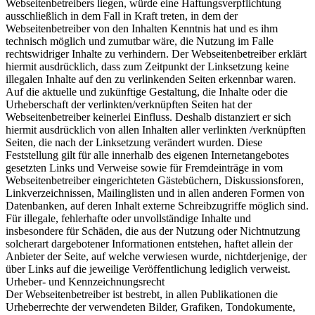
Webseitenbetreibers liegen, würde eine Haftungsverpflichtung
ausschließlich in dem Fall in Kraft treten, in dem der
Webseitenbetreiber von den Inhalten Kenntnis hat und es ihm
technisch möglich und zumutbar wäre, die Nutzung im Falle
rechtswidriger Inhalte zu verhindern. Der Webseitenbetreiber erklärt
hiermit ausdrücklich, dass zum Zeitpunkt der Linksetzung keine
illegalen Inhalte auf den zu verlinkenden Seiten erkennbar waren.
Auf die aktuelle und zukünftige Gestaltung, die Inhalte oder die
Urheberschaft der verlinkten/verknüpften Seiten hat der
Webseitenbetreiber keinerlei Einfluss. Deshalb distanziert er sich
hiermit ausdrücklich von allen Inhalten aller verlinkten /verknüpften
Seiten, die nach der Linksetzung verändert wurden. Diese
Feststellung gilt für alle innerhalb des eigenen Internetangebotes
gesetzten Links und Verweise sowie für Fremdeinträge in vom
Webseitenbetreiber eingerichteten Gästebüchern, Diskussionsforen,
Linkverzeichnissen, Mailinglisten und in allen anderen Formen von
Datenbanken, auf deren Inhalt externe Schreibzugriffe möglich sind.
Für illegale, fehlerhafte oder unvollständige Inhalte und
insbesondere für Schäden, die aus der Nutzung oder Nichtnutzung
solcherart dargebotener Informationen entstehen, haftet allein der
Anbieter der Seite, auf welche verwiesen wurde, nichtderjenige, der
über Links auf die jeweilige Veröffentlichung lediglich verweist.
Urheber- und Kennzeichnungsrecht
Der Webseitenbetreiber ist bestrebt, in allen Publikationen die
Urheberrechte der verwendeten Bilder, Grafiken, Tondokumente,