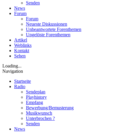
Senden
News
Forum
Forum
Neueste Diskussionen
Unbeantwortete Forenthemen
Ungelöste Forenthemen
Artikel
Weblinks
Kontakt
Sehen
Loading...
Navigation
Startseite
Radio
Sendeplan
Playhistory
Empfang
Bewerbung/Bemusterung
Musikwunsch
Unterbrochen ?
Senden
News