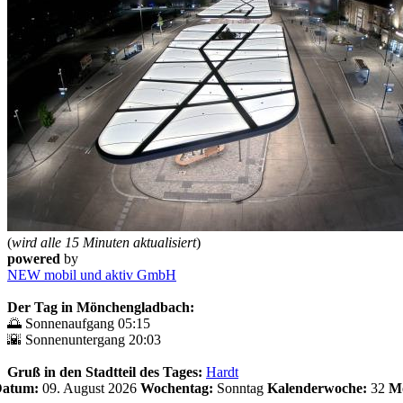
(
wird alle 15 Minuten aktualisiert
)
powered
by
NEW mobil und aktiv GmbH
Der Tag in Mönchengladbach:
🌅 Sonnenaufgang 05:15
🌇 Sonnenuntergang 20:03
Gruß in den Stadtteil des Tages:
Hardt
 Datum:
09. August 2026
Wochentag:
Sonntag
Kalenderwoche:
32
Mo