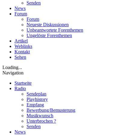
Senden
News
Forum
Forum
Neueste Diskussionen
Unbeantwortete Forenthemen
Ungelöste Forenthemen
Artikel
Weblinks
Kontakt
Sehen
Loading...
Navigation
Startseite
Radio
Sendeplan
Playhistory
Empfang
Bewerbung/Bemusterung
Musikwunsch
Unterbrochen ?
Senden
News