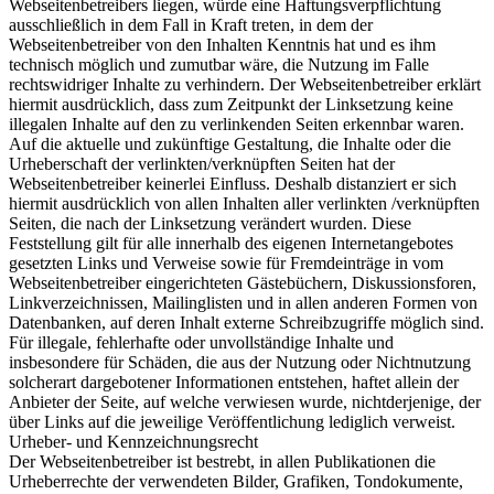
Webseitenbetreibers liegen, würde eine Haftungsverpflichtung
ausschließlich in dem Fall in Kraft treten, in dem der
Webseitenbetreiber von den Inhalten Kenntnis hat und es ihm
technisch möglich und zumutbar wäre, die Nutzung im Falle
rechtswidriger Inhalte zu verhindern. Der Webseitenbetreiber erklärt
hiermit ausdrücklich, dass zum Zeitpunkt der Linksetzung keine
illegalen Inhalte auf den zu verlinkenden Seiten erkennbar waren.
Auf die aktuelle und zukünftige Gestaltung, die Inhalte oder die
Urheberschaft der verlinkten/verknüpften Seiten hat der
Webseitenbetreiber keinerlei Einfluss. Deshalb distanziert er sich
hiermit ausdrücklich von allen Inhalten aller verlinkten /verknüpften
Seiten, die nach der Linksetzung verändert wurden. Diese
Feststellung gilt für alle innerhalb des eigenen Internetangebotes
gesetzten Links und Verweise sowie für Fremdeinträge in vom
Webseitenbetreiber eingerichteten Gästebüchern, Diskussionsforen,
Linkverzeichnissen, Mailinglisten und in allen anderen Formen von
Datenbanken, auf deren Inhalt externe Schreibzugriffe möglich sind.
Für illegale, fehlerhafte oder unvollständige Inhalte und
insbesondere für Schäden, die aus der Nutzung oder Nichtnutzung
solcherart dargebotener Informationen entstehen, haftet allein der
Anbieter der Seite, auf welche verwiesen wurde, nichtderjenige, der
über Links auf die jeweilige Veröffentlichung lediglich verweist.
Urheber- und Kennzeichnungsrecht
Der Webseitenbetreiber ist bestrebt, in allen Publikationen die
Urheberrechte der verwendeten Bilder, Grafiken, Tondokumente,