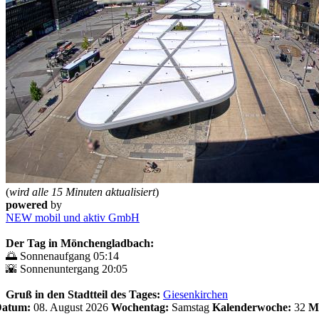
(
wird alle 15 Minuten aktualisiert
)
powered
by
NEW mobil und aktiv GmbH
Der Tag in Mönchengladbach:
🌅 Sonnenaufgang 05:14
🌇 Sonnenuntergang 20:05
Gruß in den Stadtteil des Tages:
Giesenkirchen
 Datum:
08. August 2026
Wochentag:
Samstag
Kalenderwoche:
32
M