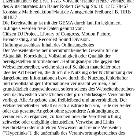
Lizenzinhaber) ist: LAUT AG Vorstand: Rainer Henze Vorsitzender
des Aufsichtsrates: Jan Bauer Robert-Gerwig-Str. 10-12 D-78467
Konstanz Mail: redaktion@laut.de Amtsgericht Freiburg i.B. HRB
381837
Die Bereitstellung ist mit der GEMA durch laut.fm legitimiert,
in Jingels werden freie Daten genutzt von:
Citizen DJ Project, Library of Congress, Motion Picture,
Broadcasting, and Recorded Sound Division.
Haftungsausschluss Inhalt des Onlineangebotes
Der Webseitenbetreiber übernimmt keinerlei Gewähr für die
Aktualität, Korrektheit, Vollständigkeit oder Qualität der
bereitgestellten Informationen. Haftungsansprüche gegen den
Webseitenbetreiber, welche sich auf Schäden materieller oder
ideeller Art beziehen, die durch die Nutzung oder Nichtnutzung der
dargebotenen Informationen bzw. durch die Nutzung fehlerhafter
und unvollständiger Informationen verursacht wurden, sind
grundsätzlich ausgeschlossen, sofern seitens des Webseitenbetreibers
kein nachweislich vorsätzliches oder grob fahrlässiges Verschulden
vorliegt. Alle Angebote sind freibleibend und unverbindlich. Der
Webseitenbetreiber behält es sich ausdrücklich vor, Teile der Seiten
oder das gesamte Angebot ohne gesonderte Ankündigung zu
verändern, zu ergänzen, zu löschen oder die Veröffentlichung
zeitweise oder endgültig einzustellen. Verweise und Links
Bei direkten oder indirekten Verweisen auf fremde Webseiten
(“Hyperlinks”), die außerhalb des Verantwortungsbereiches des