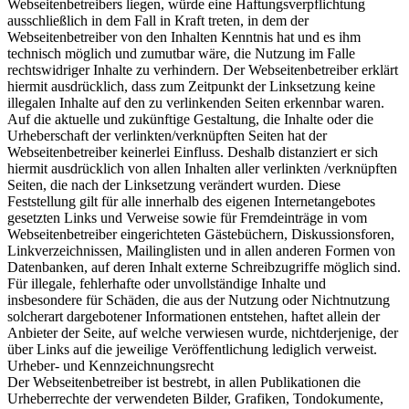
Webseitenbetreibers liegen, würde eine Haftungsverpflichtung
ausschließlich in dem Fall in Kraft treten, in dem der
Webseitenbetreiber von den Inhalten Kenntnis hat und es ihm
technisch möglich und zumutbar wäre, die Nutzung im Falle
rechtswidriger Inhalte zu verhindern. Der Webseitenbetreiber erklärt
hiermit ausdrücklich, dass zum Zeitpunkt der Linksetzung keine
illegalen Inhalte auf den zu verlinkenden Seiten erkennbar waren.
Auf die aktuelle und zukünftige Gestaltung, die Inhalte oder die
Urheberschaft der verlinkten/verknüpften Seiten hat der
Webseitenbetreiber keinerlei Einfluss. Deshalb distanziert er sich
hiermit ausdrücklich von allen Inhalten aller verlinkten /verknüpften
Seiten, die nach der Linksetzung verändert wurden. Diese
Feststellung gilt für alle innerhalb des eigenen Internetangebotes
gesetzten Links und Verweise sowie für Fremdeinträge in vom
Webseitenbetreiber eingerichteten Gästebüchern, Diskussionsforen,
Linkverzeichnissen, Mailinglisten und in allen anderen Formen von
Datenbanken, auf deren Inhalt externe Schreibzugriffe möglich sind.
Für illegale, fehlerhafte oder unvollständige Inhalte und
insbesondere für Schäden, die aus der Nutzung oder Nichtnutzung
solcherart dargebotener Informationen entstehen, haftet allein der
Anbieter der Seite, auf welche verwiesen wurde, nichtderjenige, der
über Links auf die jeweilige Veröffentlichung lediglich verweist.
Urheber- und Kennzeichnungsrecht
Der Webseitenbetreiber ist bestrebt, in allen Publikationen die
Urheberrechte der verwendeten Bilder, Grafiken, Tondokumente,