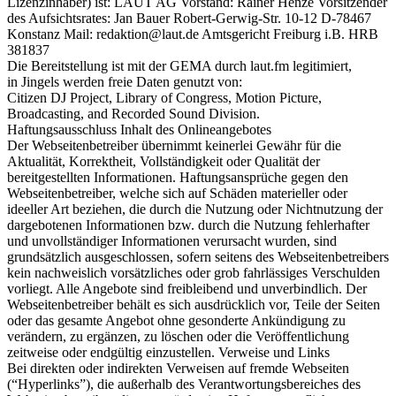
Lizenzinhaber) ist: LAUT AG Vorstand: Rainer Henze Vorsitzender
des Aufsichtsrates: Jan Bauer Robert-Gerwig-Str. 10-12 D-78467
Konstanz Mail: redaktion@laut.de Amtsgericht Freiburg i.B. HRB
381837
Die Bereitstellung ist mit der GEMA durch laut.fm legitimiert,
in Jingels werden freie Daten genutzt von:
Citizen DJ Project, Library of Congress, Motion Picture,
Broadcasting, and Recorded Sound Division.
Haftungsausschluss Inhalt des Onlineangebotes
Der Webseitenbetreiber übernimmt keinerlei Gewähr für die
Aktualität, Korrektheit, Vollständigkeit oder Qualität der
bereitgestellten Informationen. Haftungsansprüche gegen den
Webseitenbetreiber, welche sich auf Schäden materieller oder
ideeller Art beziehen, die durch die Nutzung oder Nichtnutzung der
dargebotenen Informationen bzw. durch die Nutzung fehlerhafter
und unvollständiger Informationen verursacht wurden, sind
grundsätzlich ausgeschlossen, sofern seitens des Webseitenbetreibers
kein nachweislich vorsätzliches oder grob fahrlässiges Verschulden
vorliegt. Alle Angebote sind freibleibend und unverbindlich. Der
Webseitenbetreiber behält es sich ausdrücklich vor, Teile der Seiten
oder das gesamte Angebot ohne gesonderte Ankündigung zu
verändern, zu ergänzen, zu löschen oder die Veröffentlichung
zeitweise oder endgültig einzustellen. Verweise und Links
Bei direkten oder indirekten Verweisen auf fremde Webseiten
(“Hyperlinks”), die außerhalb des Verantwortungsbereiches des