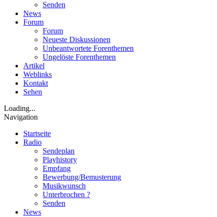
Senden
News
Forum
Forum
Neueste Diskussionen
Unbeantwortete Forenthemen
Ungelöste Forenthemen
Artikel
Weblinks
Kontakt
Sehen
Loading...
Navigation
Startseite
Radio
Sendeplan
Playhistory
Empfang
Bewerbung/Bemusterung
Musikwunsch
Unterbrochen ?
Senden
News