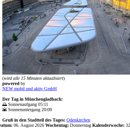
(
wird alle 15 Minuten aktualisiert
)
powered
by
NEW mobil und aktiv GmbH
Der Tag in Mönchengladbach:
🌅 Sonnenaufgang 05:11
🌇 Sonnenuntergang 20:09
Gruß in den Stadtteil des Tages:
Odenkirchen
 Datum:
06. August 2026
Wochentag:
Donnerstag
Kalenderwoche:
3