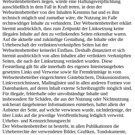
Webseitenbetreibers liegen, würde eine Haftungsverpflichtung
ausschließlich in dem Fall in Kraft treten, in dem der
Webseitenbetreiber von den Inhalten Kenntnis hat und es ihm
technisch möglich und zumutbar wäre, die Nutzung im Falle
rechtswidriger Inhalte zu verhindern. Der Webseitenbetreiber erklärt
hiermit ausdrücklich, dass zum Zeitpunkt der Linksetzung keine
illegalen Inhalte auf den zu verlinkenden Seiten erkennbar waren.
Auf die aktuelle und zukünftige Gestaltung, die Inhalte oder die
Urheberschaft der verlinkten/verknüpften Seiten hat der
Webseitenbetreiber keinerlei Einfluss. Deshalb distanziert er sich
hiermit ausdrücklich von allen Inhalten aller verlinkten /verknüpften
Seiten, die nach der Linksetzung verändert wurden. Diese
Feststellung gilt für alle innerhalb des eigenen Internetangebotes
gesetzten Links und Verweise sowie für Fremdeinträge in vom
Webseitenbetreiber eingerichteten Gästebüchern, Diskussionsforen,
Linkverzeichnissen, Mailinglisten und in allen anderen Formen von
Datenbanken, auf deren Inhalt externe Schreibzugriffe möglich sind.
Für illegale, fehlerhafte oder unvollständige Inhalte und
insbesondere für Schäden, die aus der Nutzung oder Nichtnutzung
solcherart dargebotener Informationen entstehen, haftet allein der
Anbieter der Seite, auf welche verwiesen wurde, nichtderjenige, der
über Links auf die jeweilige Veröffentlichung lediglich verweist.
Urheber- und Kennzeichnungsrecht
Der Webseitenbetreiber ist bestrebt, in allen Publikationen die
Urheberrechte der verwendeten Bilder, Grafiken, Tondokumente,