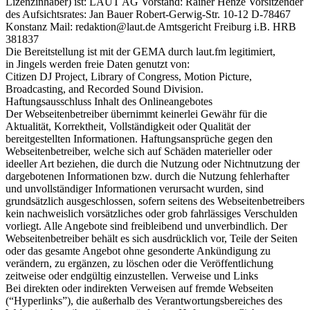
Lizenzinhaber) ist: LAUT AG Vorstand: Rainer Henze Vorsitzender
des Aufsichtsrates: Jan Bauer Robert-Gerwig-Str. 10-12 D-78467
Konstanz Mail: redaktion@laut.de Amtsgericht Freiburg i.B. HRB
381837
Die Bereitstellung ist mit der GEMA durch laut.fm legitimiert,
in Jingels werden freie Daten genutzt von:
Citizen DJ Project, Library of Congress, Motion Picture,
Broadcasting, and Recorded Sound Division.
Haftungsausschluss Inhalt des Onlineangebotes
Der Webseitenbetreiber übernimmt keinerlei Gewähr für die
Aktualität, Korrektheit, Vollständigkeit oder Qualität der
bereitgestellten Informationen. Haftungsansprüche gegen den
Webseitenbetreiber, welche sich auf Schäden materieller oder
ideeller Art beziehen, die durch die Nutzung oder Nichtnutzung der
dargebotenen Informationen bzw. durch die Nutzung fehlerhafter
und unvollständiger Informationen verursacht wurden, sind
grundsätzlich ausgeschlossen, sofern seitens des Webseitenbetreibers
kein nachweislich vorsätzliches oder grob fahrlässiges Verschulden
vorliegt. Alle Angebote sind freibleibend und unverbindlich. Der
Webseitenbetreiber behält es sich ausdrücklich vor, Teile der Seiten
oder das gesamte Angebot ohne gesonderte Ankündigung zu
verändern, zu ergänzen, zu löschen oder die Veröffentlichung
zeitweise oder endgültig einzustellen. Verweise und Links
Bei direkten oder indirekten Verweisen auf fremde Webseiten
(“Hyperlinks”), die außerhalb des Verantwortungsbereiches des