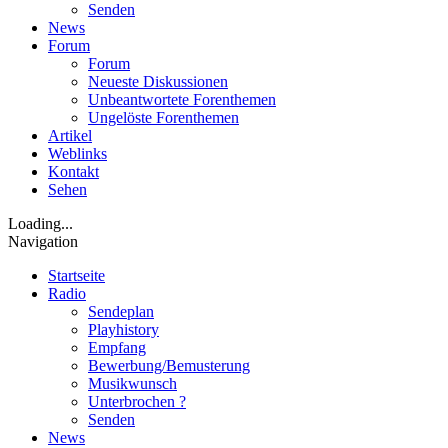
Senden
News
Forum
Forum
Neueste Diskussionen
Unbeantwortete Forenthemen
Ungelöste Forenthemen
Artikel
Weblinks
Kontakt
Sehen
Loading...
Navigation
Startseite
Radio
Sendeplan
Playhistory
Empfang
Bewerbung/Bemusterung
Musikwunsch
Unterbrochen ?
Senden
News