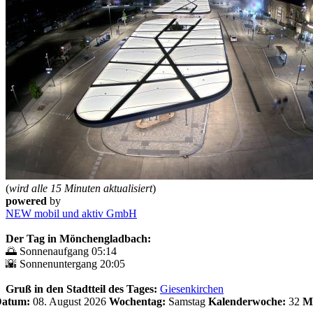
(
wird alle 15 Minuten aktualisiert
)
powered
by
NEW mobil und aktiv GmbH
Der Tag in Mönchengladbach:
🌅 Sonnenaufgang 05:14
🌇 Sonnenuntergang 20:05
Gruß in den Stadtteil des Tages:
Giesenkirchen
 Datum:
08. August 2026
Wochentag:
Samstag
Kalenderwoche:
32
M