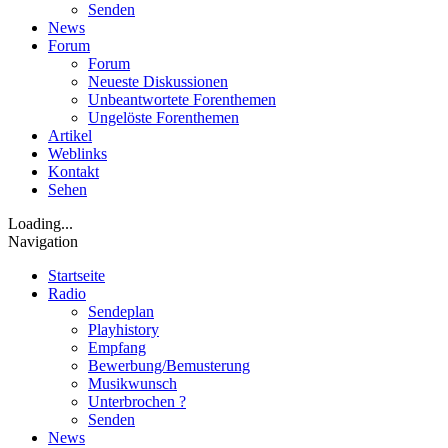
Senden
News
Forum
Forum
Neueste Diskussionen
Unbeantwortete Forenthemen
Ungelöste Forenthemen
Artikel
Weblinks
Kontakt
Sehen
Loading...
Navigation
Startseite
Radio
Sendeplan
Playhistory
Empfang
Bewerbung/Bemusterung
Musikwunsch
Unterbrochen ?
Senden
News