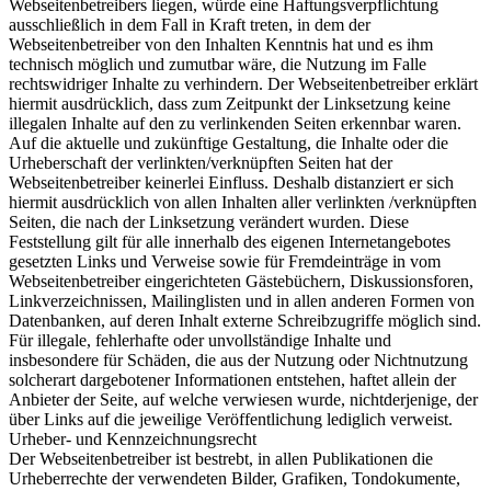
Webseitenbetreibers liegen, würde eine Haftungsverpflichtung
ausschließlich in dem Fall in Kraft treten, in dem der
Webseitenbetreiber von den Inhalten Kenntnis hat und es ihm
technisch möglich und zumutbar wäre, die Nutzung im Falle
rechtswidriger Inhalte zu verhindern. Der Webseitenbetreiber erklärt
hiermit ausdrücklich, dass zum Zeitpunkt der Linksetzung keine
illegalen Inhalte auf den zu verlinkenden Seiten erkennbar waren.
Auf die aktuelle und zukünftige Gestaltung, die Inhalte oder die
Urheberschaft der verlinkten/verknüpften Seiten hat der
Webseitenbetreiber keinerlei Einfluss. Deshalb distanziert er sich
hiermit ausdrücklich von allen Inhalten aller verlinkten /verknüpften
Seiten, die nach der Linksetzung verändert wurden. Diese
Feststellung gilt für alle innerhalb des eigenen Internetangebotes
gesetzten Links und Verweise sowie für Fremdeinträge in vom
Webseitenbetreiber eingerichteten Gästebüchern, Diskussionsforen,
Linkverzeichnissen, Mailinglisten und in allen anderen Formen von
Datenbanken, auf deren Inhalt externe Schreibzugriffe möglich sind.
Für illegale, fehlerhafte oder unvollständige Inhalte und
insbesondere für Schäden, die aus der Nutzung oder Nichtnutzung
solcherart dargebotener Informationen entstehen, haftet allein der
Anbieter der Seite, auf welche verwiesen wurde, nichtderjenige, der
über Links auf die jeweilige Veröffentlichung lediglich verweist.
Urheber- und Kennzeichnungsrecht
Der Webseitenbetreiber ist bestrebt, in allen Publikationen die
Urheberrechte der verwendeten Bilder, Grafiken, Tondokumente,