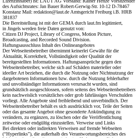
Lizenzinhaber) ist: LAUT AG Vorstand: Rainer Henze Vorsitzender
des Aufsichtsrates: Jan Bauer Robert-Gerwig-Str. 10-12 D-78467
Konstanz Mail: redaktion@laut.de Amtsgericht Freiburg i.B. HRB
381837
Die Bereitstellung ist mit der GEMA durch laut.fm legitimiert,
in Jingels werden freie Daten genutzt von:
Citizen DJ Project, Library of Congress, Motion Picture,
Broadcasting, and Recorded Sound Division.
Haftungsausschluss Inhalt des Onlineangebotes
Der Webseitenbetreiber übernimmt keinerlei Gewähr für die
Aktualität, Korrektheit, Vollständigkeit oder Qualität der
bereitgestellten Informationen. Haftungsansprüche gegen den
Webseitenbetreiber, welche sich auf Schäden materieller oder
ideeller Art beziehen, die durch die Nutzung oder Nichtnutzung der
dargebotenen Informationen bzw. durch die Nutzung fehlerhafter
und unvollständiger Informationen verursacht wurden, sind
grundsätzlich ausgeschlossen, sofern seitens des Webseitenbetreibers
kein nachweislich vorsätzliches oder grob fahrlässiges Verschulden
vorliegt. Alle Angebote sind freibleibend und unverbindlich. Der
Webseitenbetreiber behält es sich ausdrücklich vor, Teile der Seiten
oder das gesamte Angebot ohne gesonderte Ankündigung zu
verändern, zu ergänzen, zu löschen oder die Veröffentlichung
zeitweise oder endgültig einzustellen. Verweise und Links
Bei direkten oder indirekten Verweisen auf fremde Webseiten
(“Hyperlinks”), die außerhalb des Verantwortungsbereiches des