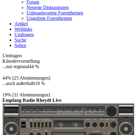
Forum
Neueste Diskussionen
Unbeantwortete Forenthemen
Ungelöste Forenthemen
Artikel
Weblinks
Umfragen
Suche
Sehen
Umfragen
Künstlervorstellung
...nur regional
44 %
44% [25 Abstimmungen]
...auch außerhalb
19 %
19% [11 Abstimmungen]
Empfang Radio Rheydt Live