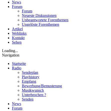
News
Forum
Forum
Neueste Diskussionen
Unbeantwortete Forenthemen
Ungelöste Forenthemen
Artikel
Weblinks
Kontakt
Sehen
Loading...
Navigation
Startseite
Radio
Sendeplan
Playhistory
Empfang
Bewerbung/Bemusterung
Musikwunsch
Unterbrochen ?
Senden
News
Forum