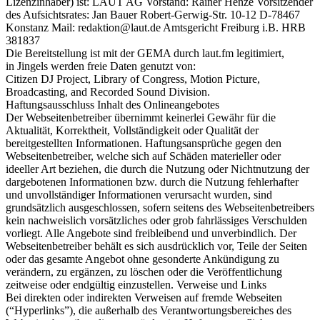
Lizenzinhaber) ist: LAUT AG Vorstand: Rainer Henze Vorsitzender
des Aufsichtsrates: Jan Bauer Robert-Gerwig-Str. 10-12 D-78467
Konstanz Mail: redaktion@laut.de Amtsgericht Freiburg i.B. HRB
381837
Die Bereitstellung ist mit der GEMA durch laut.fm legitimiert,
in Jingels werden freie Daten genutzt von:
Citizen DJ Project, Library of Congress, Motion Picture,
Broadcasting, and Recorded Sound Division.
Haftungsausschluss Inhalt des Onlineangebotes
Der Webseitenbetreiber übernimmt keinerlei Gewähr für die
Aktualität, Korrektheit, Vollständigkeit oder Qualität der
bereitgestellten Informationen. Haftungsansprüche gegen den
Webseitenbetreiber, welche sich auf Schäden materieller oder
ideeller Art beziehen, die durch die Nutzung oder Nichtnutzung der
dargebotenen Informationen bzw. durch die Nutzung fehlerhafter
und unvollständiger Informationen verursacht wurden, sind
grundsätzlich ausgeschlossen, sofern seitens des Webseitenbetreibers
kein nachweislich vorsätzliches oder grob fahrlässiges Verschulden
vorliegt. Alle Angebote sind freibleibend und unverbindlich. Der
Webseitenbetreiber behält es sich ausdrücklich vor, Teile der Seiten
oder das gesamte Angebot ohne gesonderte Ankündigung zu
verändern, zu ergänzen, zu löschen oder die Veröffentlichung
zeitweise oder endgültig einzustellen. Verweise und Links
Bei direkten oder indirekten Verweisen auf fremde Webseiten
(“Hyperlinks”), die außerhalb des Verantwortungsbereiches des