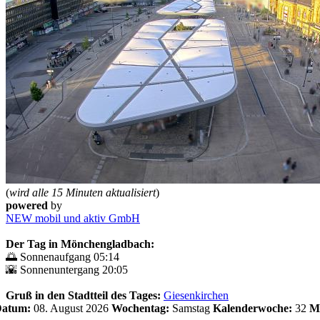
(
wird alle 15 Minuten aktualisiert
)
powered
by
NEW mobil und aktiv GmbH
Der Tag in Mönchengladbach:
🌅 Sonnenaufgang 05:14
🌇 Sonnenuntergang 20:05
Gruß in den Stadtteil des Tages:
Giesenkirchen
 Datum:
08. August 2026
Wochentag:
Samstag
Kalenderwoche:
32
M