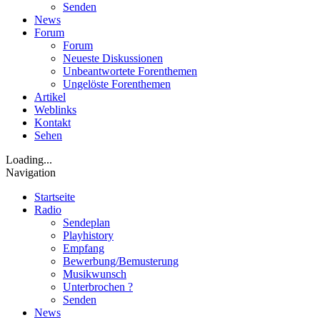
Senden
News
Forum
Forum
Neueste Diskussionen
Unbeantwortete Forenthemen
Ungelöste Forenthemen
Artikel
Weblinks
Kontakt
Sehen
Loading...
Navigation
Startseite
Radio
Sendeplan
Playhistory
Empfang
Bewerbung/Bemusterung
Musikwunsch
Unterbrochen ?
Senden
News