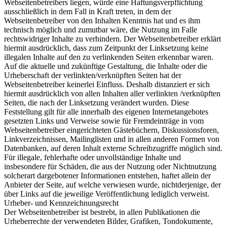
Webseitenbetreibers liegen, würde eine Haftungsverpflichtung
ausschließlich in dem Fall in Kraft treten, in dem der
Webseitenbetreiber von den Inhalten Kenntnis hat und es ihm
technisch möglich und zumutbar wäre, die Nutzung im Falle
rechtswidriger Inhalte zu verhindern. Der Webseitenbetreiber erklärt
hiermit ausdrücklich, dass zum Zeitpunkt der Linksetzung keine
illegalen Inhalte auf den zu verlinkenden Seiten erkennbar waren.
Auf die aktuelle und zukünftige Gestaltung, die Inhalte oder die
Urheberschaft der verlinkten/verknüpften Seiten hat der
Webseitenbetreiber keinerlei Einfluss. Deshalb distanziert er sich
hiermit ausdrücklich von allen Inhalten aller verlinkten /verknüpften
Seiten, die nach der Linksetzung verändert wurden. Diese
Feststellung gilt für alle innerhalb des eigenen Internetangebotes
gesetzten Links und Verweise sowie für Fremdeinträge in vom
Webseitenbetreiber eingerichteten Gästebüchern, Diskussionsforen,
Linkverzeichnissen, Mailinglisten und in allen anderen Formen von
Datenbanken, auf deren Inhalt externe Schreibzugriffe möglich sind.
Für illegale, fehlerhafte oder unvollständige Inhalte und
insbesondere für Schäden, die aus der Nutzung oder Nichtnutzung
solcherart dargebotener Informationen entstehen, haftet allein der
Anbieter der Seite, auf welche verwiesen wurde, nichtderjenige, der
über Links auf die jeweilige Veröffentlichung lediglich verweist.
Urheber- und Kennzeichnungsrecht
Der Webseitenbetreiber ist bestrebt, in allen Publikationen die
Urheberrechte der verwendeten Bilder, Grafiken, Tondokumente,