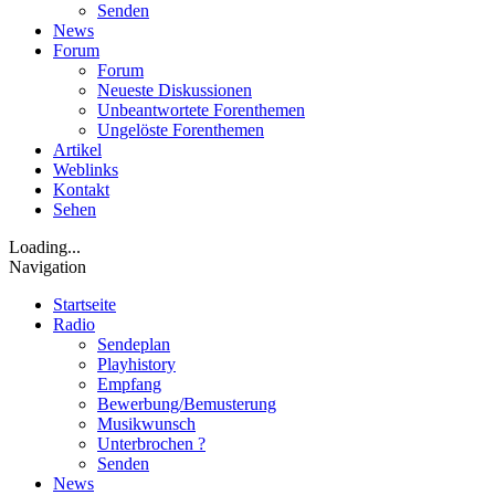
Senden
News
Forum
Forum
Neueste Diskussionen
Unbeantwortete Forenthemen
Ungelöste Forenthemen
Artikel
Weblinks
Kontakt
Sehen
Loading...
Navigation
Startseite
Radio
Sendeplan
Playhistory
Empfang
Bewerbung/Bemusterung
Musikwunsch
Unterbrochen ?
Senden
News