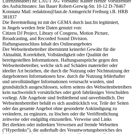
Lizenzinhaber) ist: LAUT AG Vorstand: Rainer Henze Vorsitzender
des Aufsichtsrates: Jan Bauer Robert-Gerwig-Str. 10-12 D-78467
Konstanz Mail: redaktion@laut.de Amtsgericht Freiburg i.B. HRB
381837
Die Bereitstellung ist mit der GEMA durch laut.fm legitimiert,
in Jingels werden freie Daten genutzt von:
Citizen DJ Project, Library of Congress, Motion Picture,
Broadcasting, and Recorded Sound Division.
Haftungsausschluss Inhalt des Onlineangebotes
Der Webseitenbetreiber übernimmt keinerlei Gewähr für die
Aktualität, Korrektheit, Vollständigkeit oder Qualität der
bereitgestellten Informationen. Haftungsansprüche gegen den
Webseitenbetreiber, welche sich auf Schäden materieller oder
ideeller Art beziehen, die durch die Nutzung oder Nichtnutzung der
dargebotenen Informationen bzw. durch die Nutzung fehlerhafter
und unvollständiger Informationen verursacht wurden, sind
grundsätzlich ausgeschlossen, sofern seitens des Webseitenbetreibers
kein nachweislich vorsätzliches oder grob fahrlässiges Verschulden
vorliegt. Alle Angebote sind freibleibend und unverbindlich. Der
Webseitenbetreiber behält es sich ausdrücklich vor, Teile der Seiten
oder das gesamte Angebot ohne gesonderte Ankündigung zu
verändern, zu ergänzen, zu löschen oder die Veröffentlichung
zeitweise oder endgültig einzustellen. Verweise und Links
Bei direkten oder indirekten Verweisen auf fremde Webseiten
(“Hyperlinks”), die außerhalb des Verantwortungsbereiches des