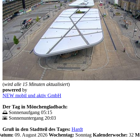
(
wird alle 15 Minuten aktualisiert
)
powered
by
NEW mobil und aktiv GmbH
Der Tag in Mönchengladbach:
🌅 Sonnenaufgang 05:15
🌇 Sonnenuntergang 20:03
Gruß in den Stadtteil des Tages:
Hardt
 Datum:
09. August 2026
Wochentag:
Sonntag
Kalenderwoche:
32
Mo