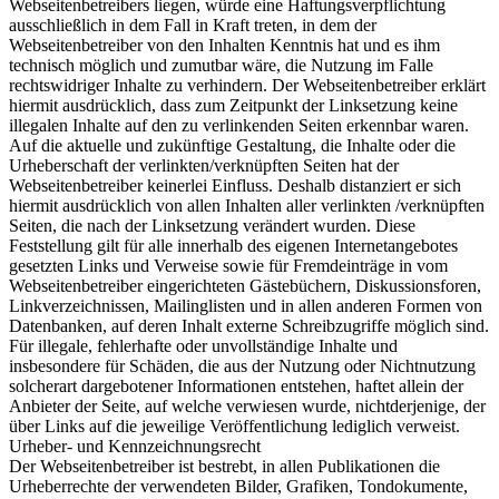
Webseitenbetreibers liegen, würde eine Haftungsverpflichtung
ausschließlich in dem Fall in Kraft treten, in dem der
Webseitenbetreiber von den Inhalten Kenntnis hat und es ihm
technisch möglich und zumutbar wäre, die Nutzung im Falle
rechtswidriger Inhalte zu verhindern. Der Webseitenbetreiber erklärt
hiermit ausdrücklich, dass zum Zeitpunkt der Linksetzung keine
illegalen Inhalte auf den zu verlinkenden Seiten erkennbar waren.
Auf die aktuelle und zukünftige Gestaltung, die Inhalte oder die
Urheberschaft der verlinkten/verknüpften Seiten hat der
Webseitenbetreiber keinerlei Einfluss. Deshalb distanziert er sich
hiermit ausdrücklich von allen Inhalten aller verlinkten /verknüpften
Seiten, die nach der Linksetzung verändert wurden. Diese
Feststellung gilt für alle innerhalb des eigenen Internetangebotes
gesetzten Links und Verweise sowie für Fremdeinträge in vom
Webseitenbetreiber eingerichteten Gästebüchern, Diskussionsforen,
Linkverzeichnissen, Mailinglisten und in allen anderen Formen von
Datenbanken, auf deren Inhalt externe Schreibzugriffe möglich sind.
Für illegale, fehlerhafte oder unvollständige Inhalte und
insbesondere für Schäden, die aus der Nutzung oder Nichtnutzung
solcherart dargebotener Informationen entstehen, haftet allein der
Anbieter der Seite, auf welche verwiesen wurde, nichtderjenige, der
über Links auf die jeweilige Veröffentlichung lediglich verweist.
Urheber- und Kennzeichnungsrecht
Der Webseitenbetreiber ist bestrebt, in allen Publikationen die
Urheberrechte der verwendeten Bilder, Grafiken, Tondokumente,