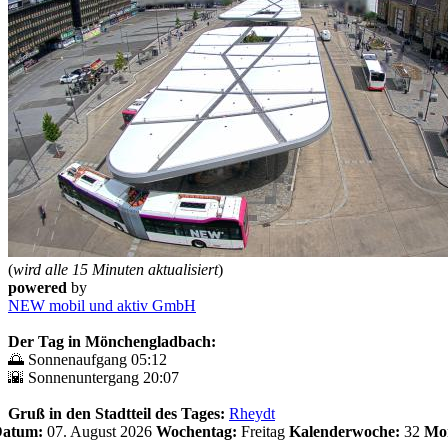
(
wird alle 15 Minuten aktualisiert
)
powered
by
NEW mobil und aktiv GmbH
Der Tag in Mönchengladbach:
🌅 Sonnenaufgang 05:12
🌇 Sonnenuntergang 20:07
Gruß in den Stadtteil des Tages:
Rheydt
 Datum:
07. August 2026
Wochentag:
Freitag
Kalenderwoche:
32
Mo