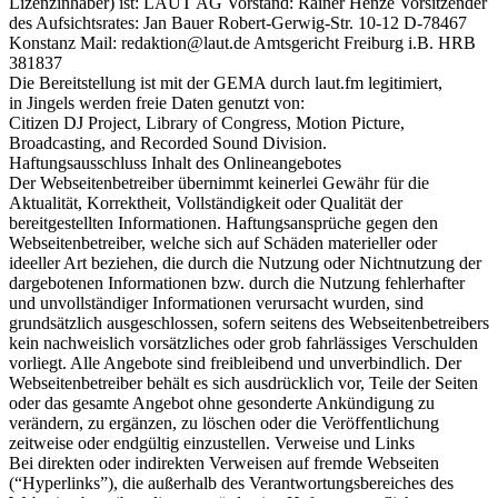
Lizenzinhaber) ist: LAUT AG Vorstand: Rainer Henze Vorsitzender
des Aufsichtsrates: Jan Bauer Robert-Gerwig-Str. 10-12 D-78467
Konstanz Mail: redaktion@laut.de Amtsgericht Freiburg i.B. HRB
381837
Die Bereitstellung ist mit der GEMA durch laut.fm legitimiert,
in Jingels werden freie Daten genutzt von:
Citizen DJ Project, Library of Congress, Motion Picture,
Broadcasting, and Recorded Sound Division.
Haftungsausschluss Inhalt des Onlineangebotes
Der Webseitenbetreiber übernimmt keinerlei Gewähr für die
Aktualität, Korrektheit, Vollständigkeit oder Qualität der
bereitgestellten Informationen. Haftungsansprüche gegen den
Webseitenbetreiber, welche sich auf Schäden materieller oder
ideeller Art beziehen, die durch die Nutzung oder Nichtnutzung der
dargebotenen Informationen bzw. durch die Nutzung fehlerhafter
und unvollständiger Informationen verursacht wurden, sind
grundsätzlich ausgeschlossen, sofern seitens des Webseitenbetreibers
kein nachweislich vorsätzliches oder grob fahrlässiges Verschulden
vorliegt. Alle Angebote sind freibleibend und unverbindlich. Der
Webseitenbetreiber behält es sich ausdrücklich vor, Teile der Seiten
oder das gesamte Angebot ohne gesonderte Ankündigung zu
verändern, zu ergänzen, zu löschen oder die Veröffentlichung
zeitweise oder endgültig einzustellen. Verweise und Links
Bei direkten oder indirekten Verweisen auf fremde Webseiten
(“Hyperlinks”), die außerhalb des Verantwortungsbereiches des