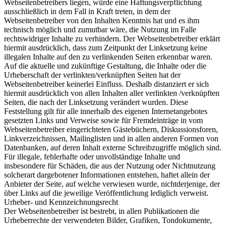
Webseitenbetreibers liegen, würde eine Haftungsverpflichtung
ausschließlich in dem Fall in Kraft treten, in dem der
Webseitenbetreiber von den Inhalten Kenntnis hat und es ihm
technisch möglich und zumutbar wäre, die Nutzung im Falle
rechtswidriger Inhalte zu verhindern. Der Webseitenbetreiber erklärt
hiermit ausdrücklich, dass zum Zeitpunkt der Linksetzung keine
illegalen Inhalte auf den zu verlinkenden Seiten erkennbar waren.
Auf die aktuelle und zukünftige Gestaltung, die Inhalte oder die
Urheberschaft der verlinkten/verknüpften Seiten hat der
Webseitenbetreiber keinerlei Einfluss. Deshalb distanziert er sich
hiermit ausdrücklich von allen Inhalten aller verlinkten /verknüpften
Seiten, die nach der Linksetzung verändert wurden. Diese
Feststellung gilt für alle innerhalb des eigenen Internetangebotes
gesetzten Links und Verweise sowie für Fremdeinträge in vom
Webseitenbetreiber eingerichteten Gästebüchern, Diskussionsforen,
Linkverzeichnissen, Mailinglisten und in allen anderen Formen von
Datenbanken, auf deren Inhalt externe Schreibzugriffe möglich sind.
Für illegale, fehlerhafte oder unvollständige Inhalte und
insbesondere für Schäden, die aus der Nutzung oder Nichtnutzung
solcherart dargebotener Informationen entstehen, haftet allein der
Anbieter der Seite, auf welche verwiesen wurde, nichtderjenige, der
über Links auf die jeweilige Veröffentlichung lediglich verweist.
Urheber- und Kennzeichnungsrecht
Der Webseitenbetreiber ist bestrebt, in allen Publikationen die
Urheberrechte der verwendeten Bilder, Grafiken, Tondokumente,