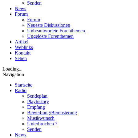
Senden
News
Forum
Forum
Neueste Diskussionen
Unbeantwortete Forenthemen
Ungelöste Forenthemen
Artikel
Weblinks
Kontakt
Sehen
Loading...
Navigation
Startseite
Radio
Sendeplan
Playhistory
Empfang
Bewerbung/Bemusterung
Musikwunsch
Unterbrochen ?
Senden
News