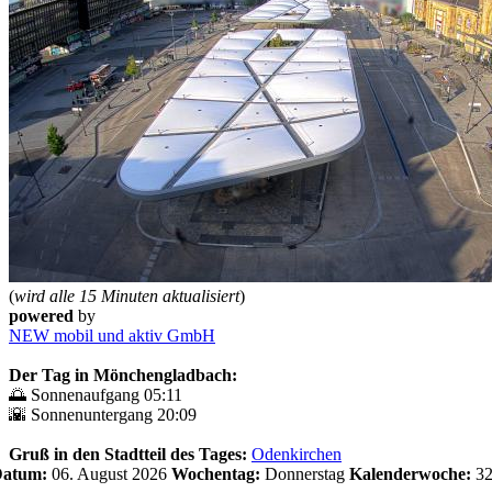
(
wird alle 15 Minuten aktualisiert
)
powered
by
NEW mobil und aktiv GmbH
Der Tag in Mönchengladbach:
🌅 Sonnenaufgang 05:11
🌇 Sonnenuntergang 20:09
Gruß in den Stadtteil des Tages:
Odenkirchen
 Datum:
06. August 2026
Wochentag:
Donnerstag
Kalenderwoche:
3