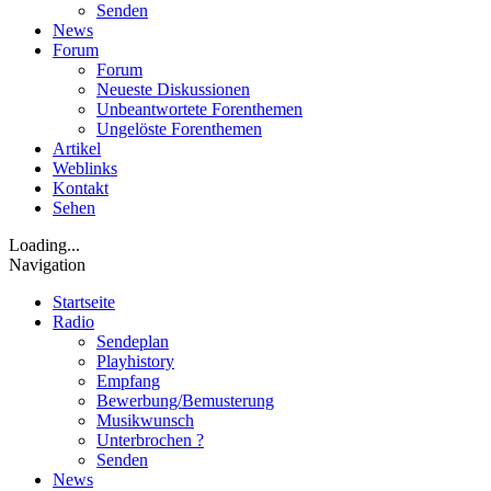
Senden
News
Forum
Forum
Neueste Diskussionen
Unbeantwortete Forenthemen
Ungelöste Forenthemen
Artikel
Weblinks
Kontakt
Sehen
Loading...
Navigation
Startseite
Radio
Sendeplan
Playhistory
Empfang
Bewerbung/Bemusterung
Musikwunsch
Unterbrochen ?
Senden
News