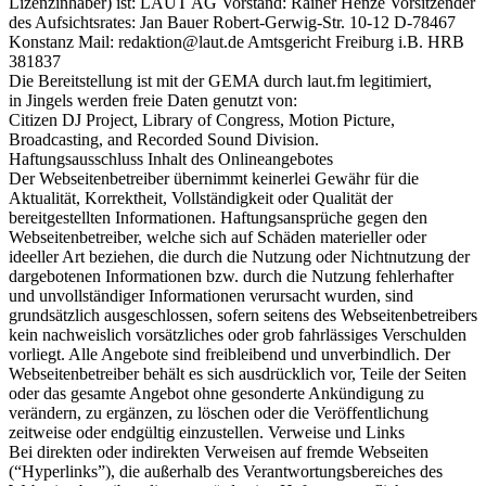
Lizenzinhaber) ist: LAUT AG Vorstand: Rainer Henze Vorsitzender
des Aufsichtsrates: Jan Bauer Robert-Gerwig-Str. 10-12 D-78467
Konstanz Mail: redaktion@laut.de Amtsgericht Freiburg i.B. HRB
381837
Die Bereitstellung ist mit der GEMA durch laut.fm legitimiert,
in Jingels werden freie Daten genutzt von:
Citizen DJ Project, Library of Congress, Motion Picture,
Broadcasting, and Recorded Sound Division.
Haftungsausschluss Inhalt des Onlineangebotes
Der Webseitenbetreiber übernimmt keinerlei Gewähr für die
Aktualität, Korrektheit, Vollständigkeit oder Qualität der
bereitgestellten Informationen. Haftungsansprüche gegen den
Webseitenbetreiber, welche sich auf Schäden materieller oder
ideeller Art beziehen, die durch die Nutzung oder Nichtnutzung der
dargebotenen Informationen bzw. durch die Nutzung fehlerhafter
und unvollständiger Informationen verursacht wurden, sind
grundsätzlich ausgeschlossen, sofern seitens des Webseitenbetreibers
kein nachweislich vorsätzliches oder grob fahrlässiges Verschulden
vorliegt. Alle Angebote sind freibleibend und unverbindlich. Der
Webseitenbetreiber behält es sich ausdrücklich vor, Teile der Seiten
oder das gesamte Angebot ohne gesonderte Ankündigung zu
verändern, zu ergänzen, zu löschen oder die Veröffentlichung
zeitweise oder endgültig einzustellen. Verweise und Links
Bei direkten oder indirekten Verweisen auf fremde Webseiten
(“Hyperlinks”), die außerhalb des Verantwortungsbereiches des