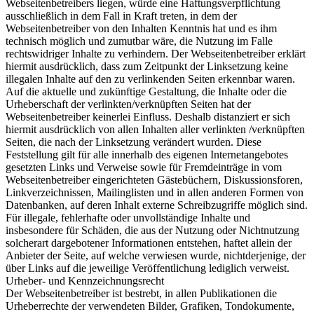
Webseitenbetreibers liegen, würde eine Haftungsverpflichtung
ausschließlich in dem Fall in Kraft treten, in dem der
Webseitenbetreiber von den Inhalten Kenntnis hat und es ihm
technisch möglich und zumutbar wäre, die Nutzung im Falle
rechtswidriger Inhalte zu verhindern. Der Webseitenbetreiber erklärt
hiermit ausdrücklich, dass zum Zeitpunkt der Linksetzung keine
illegalen Inhalte auf den zu verlinkenden Seiten erkennbar waren.
Auf die aktuelle und zukünftige Gestaltung, die Inhalte oder die
Urheberschaft der verlinkten/verknüpften Seiten hat der
Webseitenbetreiber keinerlei Einfluss. Deshalb distanziert er sich
hiermit ausdrücklich von allen Inhalten aller verlinkten /verknüpften
Seiten, die nach der Linksetzung verändert wurden. Diese
Feststellung gilt für alle innerhalb des eigenen Internetangebotes
gesetzten Links und Verweise sowie für Fremdeinträge in vom
Webseitenbetreiber eingerichteten Gästebüchern, Diskussionsforen,
Linkverzeichnissen, Mailinglisten und in allen anderen Formen von
Datenbanken, auf deren Inhalt externe Schreibzugriffe möglich sind.
Für illegale, fehlerhafte oder unvollständige Inhalte und
insbesondere für Schäden, die aus der Nutzung oder Nichtnutzung
solcherart dargebotener Informationen entstehen, haftet allein der
Anbieter der Seite, auf welche verwiesen wurde, nichtderjenige, der
über Links auf die jeweilige Veröffentlichung lediglich verweist.
Urheber- und Kennzeichnungsrecht
Der Webseitenbetreiber ist bestrebt, in allen Publikationen die
Urheberrechte der verwendeten Bilder, Grafiken, Tondokumente,