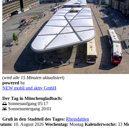
(
wird alle 15 Minuten aktualisiert
)
powered
by
NEW mobil und aktiv GmbH
Der Tag in Mönchengladbach:
🌅 Sonnenaufgang 05:17
🌇 Sonnenuntergang 20:01
Gruß in den Stadtteil des Tages:
Rheindahlen
 Datum:
10. August 2026
Wochentag:
Montag
Kalenderwoche:
33
Mo