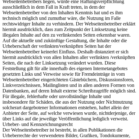
Webseitenbetreibers liegen, würde eine Haftungsverpflichtung
ausschließlich in dem Fall in Kraft treten, in dem der
Webseitenbetreiber von den Inhalten Kenntnis hat und es ihm
technisch möglich und zumutbar wäre, die Nutzung im Falle
rechtswidriger Inhalte zu verhindern. Der Webseitenbetreiber erklärt
hiermit ausdrücklich, dass zum Zeitpunkt der Linksetzung keine
illegalen Inhalte auf den zu verlinkenden Seiten erkennbar waren.
Auf die aktuelle und zukünftige Gestaltung, die Inhalte oder die
Urheberschaft der verlinkten/verknüpften Seiten hat der
Webseitenbetreiber keinerlei Einfluss. Deshalb distanziert er sich
hiermit ausdrücklich von allen Inhalten aller verlinkten /verknüpften
Seiten, die nach der Linksetzung verändert wurden. Diese
Feststellung gilt für alle innerhalb des eigenen Internetangebotes
gesetzten Links und Verweise sowie für Fremdeinträge in vom
Webseitenbetreiber eingerichteten Gästebüchern, Diskussionsforen,
Linkverzeichnissen, Mailinglisten und in allen anderen Formen von
Datenbanken, auf deren Inhalt externe Schreibzugriffe möglich sind.
Für illegale, fehlerhafte oder unvollständige Inhalte und
insbesondere für Schäden, die aus der Nutzung oder Nichtnutzung
solcherart dargebotener Informationen entstehen, haftet allein der
Anbieter der Seite, auf welche verwiesen wurde, nichtderjenige, der
über Links auf die jeweilige Veröffentlichung lediglich verweist.
Urheber- und Kennzeichnungsrecht
Der Webseitenbetreiber ist bestrebt, in allen Publikationen die
Urheberrechte der verwendeten Bilder, Grafiken, Tondokumente,