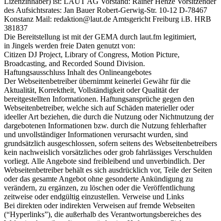
Lizenzinhaber) ist: LAUT AG Vorstand: Rainer Henze Vorsitzender
des Aufsichtsrates: Jan Bauer Robert-Gerwig-Str. 10-12 D-78467
Konstanz Mail: redaktion@laut.de Amtsgericht Freiburg i.B. HRB
381837
Die Bereitstellung ist mit der GEMA durch laut.fm legitimiert,
in Jingels werden freie Daten genutzt von:
Citizen DJ Project, Library of Congress, Motion Picture,
Broadcasting, and Recorded Sound Division.
Haftungsausschluss Inhalt des Onlineangebotes
Der Webseitenbetreiber übernimmt keinerlei Gewähr für die
Aktualität, Korrektheit, Vollständigkeit oder Qualität der
bereitgestellten Informationen. Haftungsansprüche gegen den
Webseitenbetreiber, welche sich auf Schäden materieller oder
ideeller Art beziehen, die durch die Nutzung oder Nichtnutzung der
dargebotenen Informationen bzw. durch die Nutzung fehlerhafter
und unvollständiger Informationen verursacht wurden, sind
grundsätzlich ausgeschlossen, sofern seitens des Webseitenbetreibers
kein nachweislich vorsätzliches oder grob fahrlässiges Verschulden
vorliegt. Alle Angebote sind freibleibend und unverbindlich. Der
Webseitenbetreiber behält es sich ausdrücklich vor, Teile der Seiten
oder das gesamte Angebot ohne gesonderte Ankündigung zu
verändern, zu ergänzen, zu löschen oder die Veröffentlichung
zeitweise oder endgültig einzustellen. Verweise und Links
Bei direkten oder indirekten Verweisen auf fremde Webseiten
(“Hyperlinks”), die außerhalb des Verantwortungsbereiches des