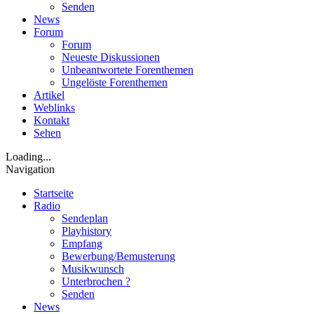
Senden
News
Forum
Forum
Neueste Diskussionen
Unbeantwortete Forenthemen
Ungelöste Forenthemen
Artikel
Weblinks
Kontakt
Sehen
Loading...
Navigation
Startseite
Radio
Sendeplan
Playhistory
Empfang
Bewerbung/Bemusterung
Musikwunsch
Unterbrochen ?
Senden
News