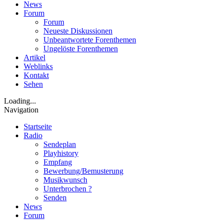
News
Forum
Forum
Neueste Diskussionen
Unbeantwortete Forenthemen
Ungelöste Forenthemen
Artikel
Weblinks
Kontakt
Sehen
Loading...
Navigation
Startseite
Radio
Sendeplan
Playhistory
Empfang
Bewerbung/Bemusterung
Musikwunsch
Unterbrochen ?
Senden
News
Forum