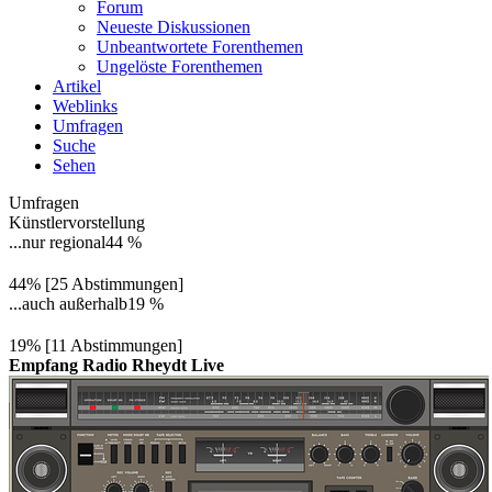
Forum
Neueste Diskussionen
Unbeantwortete Forenthemen
Ungelöste Forenthemen
Artikel
Weblinks
Umfragen
Suche
Sehen
Umfragen
Künstlervorstellung
...nur regional
44 %
44% [25 Abstimmungen]
...auch außerhalb
19 %
19% [11 Abstimmungen]
Empfang Radio Rheydt Live