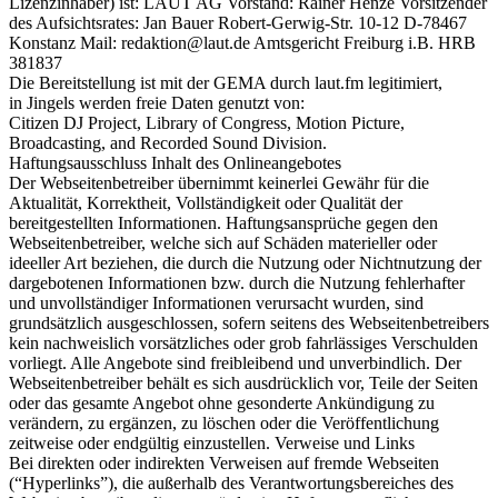
Lizenzinhaber) ist: LAUT AG Vorstand: Rainer Henze Vorsitzender
des Aufsichtsrates: Jan Bauer Robert-Gerwig-Str. 10-12 D-78467
Konstanz Mail: redaktion@laut.de Amtsgericht Freiburg i.B. HRB
381837
Die Bereitstellung ist mit der GEMA durch laut.fm legitimiert,
in Jingels werden freie Daten genutzt von:
Citizen DJ Project, Library of Congress, Motion Picture,
Broadcasting, and Recorded Sound Division.
Haftungsausschluss Inhalt des Onlineangebotes
Der Webseitenbetreiber übernimmt keinerlei Gewähr für die
Aktualität, Korrektheit, Vollständigkeit oder Qualität der
bereitgestellten Informationen. Haftungsansprüche gegen den
Webseitenbetreiber, welche sich auf Schäden materieller oder
ideeller Art beziehen, die durch die Nutzung oder Nichtnutzung der
dargebotenen Informationen bzw. durch die Nutzung fehlerhafter
und unvollständiger Informationen verursacht wurden, sind
grundsätzlich ausgeschlossen, sofern seitens des Webseitenbetreibers
kein nachweislich vorsätzliches oder grob fahrlässiges Verschulden
vorliegt. Alle Angebote sind freibleibend und unverbindlich. Der
Webseitenbetreiber behält es sich ausdrücklich vor, Teile der Seiten
oder das gesamte Angebot ohne gesonderte Ankündigung zu
verändern, zu ergänzen, zu löschen oder die Veröffentlichung
zeitweise oder endgültig einzustellen. Verweise und Links
Bei direkten oder indirekten Verweisen auf fremde Webseiten
(“Hyperlinks”), die außerhalb des Verantwortungsbereiches des