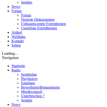
Senden
News
Forum
Forum
Neueste Diskussionen
Unbeantwortete Forenthemen
Ungelöste Forenthemen
Artikel
Weblinks
Kontakt
Sehen
Loading...
Navigation
Startseite
Radio
Sendeplan
Playhistory
Empfang
Bewerbung/Bemusterung
Musikwunsch
Unterbrochen ?
Senden
News