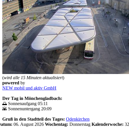
(
wird alle 15 Minuten aktualisiert
)
powered
by
NEW mobil und aktiv GmbH
Der Tag in Mönchengladbach:
🌅 Sonnenaufgang 05:11
🌇 Sonnenuntergang 20:09
Gruß in den Stadtteil des Tages:
Odenkirchen
 Datum:
06. August 2026
Wochentag:
Donnerstag
Kalenderwoche:
3