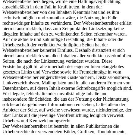
Webseitenbetreibers liegen, würde eine Haftungsverpflichtung
ausschließlich in dem Fall in Kraft treten, in dem der
Webseitenbetreiber von den Inhalten Kenntnis hat und es ihm
technisch möglich und zumutbar wäre, die Nutzung im Falle
rechtswidriger Inhalte zu verhindern. Der Webseitenbetreiber erklärt
hiermit ausdrücklich, dass zum Zeitpunkt der Linksetzung keine
illegalen Inhalte auf den zu verlinkenden Seiten erkennbar waren.
Auf die aktuelle und zukünftige Gestaltung, die Inhalte oder die
Urheberschaft der verlinkten/verknüpften Seiten hat der
Webseitenbetreiber keinerlei Einfluss. Deshalb distanziert er sich
hiermit ausdrücklich von allen Inhalten aller verlinkten /verknüpften
Seiten, die nach der Linksetzung verändert wurden. Diese
Feststellung gilt für alle innerhalb des eigenen Internetangebotes
gesetzten Links und Verweise sowie für Fremdeinträge in vom
Webseitenbetreiber eingerichteten Gästebüchern, Diskussionsforen,
Linkverzeichnissen, Mailinglisten und in allen anderen Formen von
Datenbanken, auf deren Inhalt externe Schreibzugriffe möglich sind.
Für illegale, fehlerhafte oder unvollständige Inhalte und
insbesondere für Schäden, die aus der Nutzung oder Nichtnutzung
solcherart dargebotener Informationen entstehen, haftet allein der
Anbieter der Seite, auf welche verwiesen wurde, nichtderjenige, der
über Links auf die jeweilige Veröffentlichung lediglich verweist.
Urheber- und Kennzeichnungsrecht
Der Webseitenbetreiber ist bestrebt, in allen Publikationen die
Urheberrechte der verwendeten Bilder, Grafiken, Tondokumente,