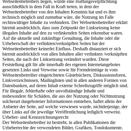
Webseitenbetreibers liegen, würde eine Haftungsverpflichtung
ausschließlich in dem Fall in Kraft treten, in dem der
Webseitenbetreiber von den Inhalten Kenntnis hat und es ihm
technisch möglich und zumutbar wäre, die Nutzung im Falle
rechtswidriger Inhalte zu verhindern. Der Webseitenbetreiber erklärt
hiermit ausdrücklich, dass zum Zeitpunkt der Linksetzung keine
illegalen Inhalte auf den zu verlinkenden Seiten erkennbar waren.
Auf die aktuelle und zukünftige Gestaltung, die Inhalte oder die
Urheberschaft der verlinkten/verknüpften Seiten hat der
Webseitenbetreiber keinerlei Einfluss. Deshalb distanziert er sich
hiermit ausdrücklich von allen Inhalten aller verlinkten /verknüpften
Seiten, die nach der Linksetzung verändert wurden. Diese
Feststellung gilt für alle innerhalb des eigenen Internetangebotes
gesetzten Links und Verweise sowie für Fremdeinträge in vom
Webseitenbetreiber eingerichteten Gästebüchern, Diskussionsforen,
Linkverzeichnissen, Mailinglisten und in allen anderen Formen von
Datenbanken, auf deren Inhalt externe Schreibzugriffe möglich sind.
Für illegale, fehlerhafte oder unvollständige Inhalte und
insbesondere für Schäden, die aus der Nutzung oder Nichtnutzung
solcherart dargebotener Informationen entstehen, haftet allein der
Anbieter der Seite, auf welche verwiesen wurde, nichtderjenige, der
über Links auf die jeweilige Veröffentlichung lediglich verweist.
Urheber- und Kennzeichnungsrecht
Der Webseitenbetreiber ist bestrebt, in allen Publikationen die
Urheberrechte der verwendeten Bilder, Grafiken, Tondokumente,