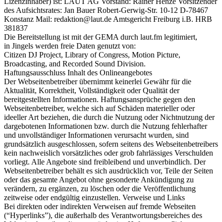
Lizenzinhaber) ist: LAUT AG Vorstand: Rainer Henze Vorsitzender
des Aufsichtsrates: Jan Bauer Robert-Gerwig-Str. 10-12 D-78467
Konstanz Mail: redaktion@laut.de Amtsgericht Freiburg i.B. HRB
381837
Die Bereitstellung ist mit der GEMA durch laut.fm legitimiert,
in Jingels werden freie Daten genutzt von:
Citizen DJ Project, Library of Congress, Motion Picture,
Broadcasting, and Recorded Sound Division.
Haftungsausschluss Inhalt des Onlineangebotes
Der Webseitenbetreiber übernimmt keinerlei Gewähr für die
Aktualität, Korrektheit, Vollständigkeit oder Qualität der
bereitgestellten Informationen. Haftungsansprüche gegen den
Webseitenbetreiber, welche sich auf Schäden materieller oder
ideeller Art beziehen, die durch die Nutzung oder Nichtnutzung der
dargebotenen Informationen bzw. durch die Nutzung fehlerhafter
und unvollständiger Informationen verursacht wurden, sind
grundsätzlich ausgeschlossen, sofern seitens des Webseitenbetreibers
kein nachweislich vorsätzliches oder grob fahrlässiges Verschulden
vorliegt. Alle Angebote sind freibleibend und unverbindlich. Der
Webseitenbetreiber behält es sich ausdrücklich vor, Teile der Seiten
oder das gesamte Angebot ohne gesonderte Ankündigung zu
verändern, zu ergänzen, zu löschen oder die Veröffentlichung
zeitweise oder endgültig einzustellen. Verweise und Links
Bei direkten oder indirekten Verweisen auf fremde Webseiten
(“Hyperlinks”), die außerhalb des Verantwortungsbereiches des