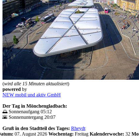
(
wird alle 15 Minuten aktualisiert
)
powered
by
NEW mobil und aktiv GmbH
Der Tag in Mönchengladbach:
🌅 Sonnenaufgang 05:12
🌇 Sonnenuntergang 20:07
Gruß in den Stadtteil des Tages:
Rheydt
 Datum:
07. August 2026
Wochentag:
Freitag
Kalenderwoche:
32
Mo