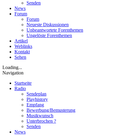
Senden
News
Forum
Forum
Neueste Diskussionen
Unbeantwortete Forenthemen
Ungelöste Forenthemen
Artikel
Weblinks
Kontakt
Sehen
Loading...
Navigation
Startseite
Radio
Sendeplan
Playhistory
Empfang
Bewerbung/Bemusterung
Musikwunsch
Unterbrochen ?
Senden
News