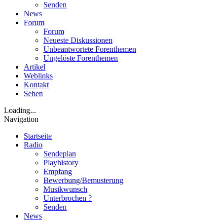
Senden
News
Forum
Forum
Neueste Diskussionen
Unbeantwortete Forenthemen
Ungelöste Forenthemen
Artikel
Weblinks
Kontakt
Sehen
Loading...
Navigation
Startseite
Radio
Sendeplan
Playhistory
Empfang
Bewerbung/Bemusterung
Musikwunsch
Unterbrochen ?
Senden
News