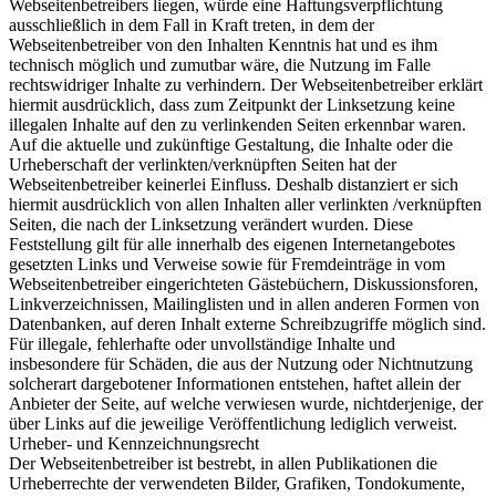
Webseitenbetreibers liegen, würde eine Haftungsverpflichtung
ausschließlich in dem Fall in Kraft treten, in dem der
Webseitenbetreiber von den Inhalten Kenntnis hat und es ihm
technisch möglich und zumutbar wäre, die Nutzung im Falle
rechtswidriger Inhalte zu verhindern. Der Webseitenbetreiber erklärt
hiermit ausdrücklich, dass zum Zeitpunkt der Linksetzung keine
illegalen Inhalte auf den zu verlinkenden Seiten erkennbar waren.
Auf die aktuelle und zukünftige Gestaltung, die Inhalte oder die
Urheberschaft der verlinkten/verknüpften Seiten hat der
Webseitenbetreiber keinerlei Einfluss. Deshalb distanziert er sich
hiermit ausdrücklich von allen Inhalten aller verlinkten /verknüpften
Seiten, die nach der Linksetzung verändert wurden. Diese
Feststellung gilt für alle innerhalb des eigenen Internetangebotes
gesetzten Links und Verweise sowie für Fremdeinträge in vom
Webseitenbetreiber eingerichteten Gästebüchern, Diskussionsforen,
Linkverzeichnissen, Mailinglisten und in allen anderen Formen von
Datenbanken, auf deren Inhalt externe Schreibzugriffe möglich sind.
Für illegale, fehlerhafte oder unvollständige Inhalte und
insbesondere für Schäden, die aus der Nutzung oder Nichtnutzung
solcherart dargebotener Informationen entstehen, haftet allein der
Anbieter der Seite, auf welche verwiesen wurde, nichtderjenige, der
über Links auf die jeweilige Veröffentlichung lediglich verweist.
Urheber- und Kennzeichnungsrecht
Der Webseitenbetreiber ist bestrebt, in allen Publikationen die
Urheberrechte der verwendeten Bilder, Grafiken, Tondokumente,