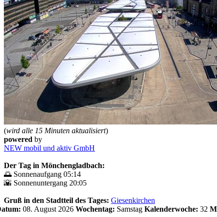
(
wird alle 15 Minuten aktualisiert
)
powered
by
NEW mobil und aktiv GmbH
Der Tag in Mönchengladbach:
🌅 Sonnenaufgang 05:14
🌇 Sonnenuntergang 20:05
Gruß in den Stadtteil des Tages:
Giesenkirchen
 Datum:
08. August 2026
Wochentag:
Samstag
Kalenderwoche:
32
M