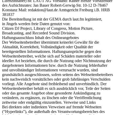
Lizenzinhaber) ist: LAUT AG Vorstand: Rainer Henze Vorsitzender
des Aufsichtsrates: Jan Bauer Robert-Gerwig-Str. 10-12 D-78467
Konstanz Mail: redaktion@laut.de Amtsgericht Freiburg i.B. HRB
381837
Die Bereitstellung ist mit der GEMA durch laut.fm legitimiert,
in Jingels werden freie Daten genutzt von:
Citizen DJ Project, Library of Congress, Motion Picture,
Broadcasting, and Recorded Sound Division.
Haftungsausschluss Inhalt des Onlineangebotes
Der Webseitenbetreiber übernimmt keinerlei Gewähr für die
Aktualität, Korrektheit, Vollständigkeit oder Qualität der
bereitgestellten Informationen. Haftungsansprüche gegen den
Webseitenbetreiber, welche sich auf Schäden materieller oder
ideeller Art beziehen, die durch die Nutzung oder Nichtnutzung der
dargebotenen Informationen bzw. durch die Nutzung fehlerhafter
und unvollständiger Informationen verursacht wurden, sind
grundsätzlich ausgeschlossen, sofern seitens des Webseitenbetreibers
kein nachweislich vorsätzliches oder grob fahrlässiges Verschulden
vorliegt. Alle Angebote sind freibleibend und unverbindlich. Der
Webseitenbetreiber behält es sich ausdrücklich vor, Teile der Seiten
oder das gesamte Angebot ohne gesonderte Ankündigung zu
verändern, zu ergänzen, zu löschen oder die Veröffentlichung
zeitweise oder endgültig einzustellen. Verweise und Links
Bei direkten oder indirekten Verweisen auf fremde Webseiten
(“Hyperlinks”), die außerhalb des Verantwortungsbereiches des