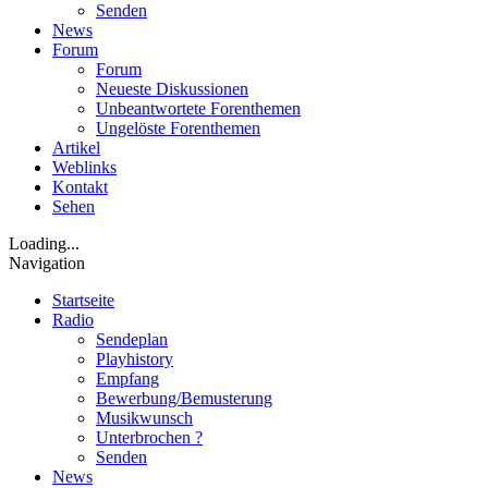
Senden
News
Forum
Forum
Neueste Diskussionen
Unbeantwortete Forenthemen
Ungelöste Forenthemen
Artikel
Weblinks
Kontakt
Sehen
Loading...
Navigation
Startseite
Radio
Sendeplan
Playhistory
Empfang
Bewerbung/Bemusterung
Musikwunsch
Unterbrochen ?
Senden
News