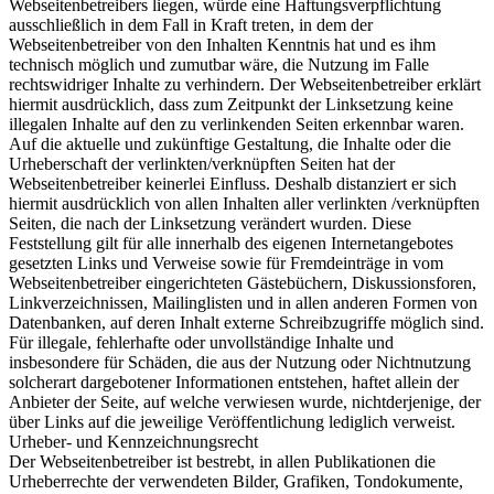
Webseitenbetreibers liegen, würde eine Haftungsverpflichtung
ausschließlich in dem Fall in Kraft treten, in dem der
Webseitenbetreiber von den Inhalten Kenntnis hat und es ihm
technisch möglich und zumutbar wäre, die Nutzung im Falle
rechtswidriger Inhalte zu verhindern. Der Webseitenbetreiber erklärt
hiermit ausdrücklich, dass zum Zeitpunkt der Linksetzung keine
illegalen Inhalte auf den zu verlinkenden Seiten erkennbar waren.
Auf die aktuelle und zukünftige Gestaltung, die Inhalte oder die
Urheberschaft der verlinkten/verknüpften Seiten hat der
Webseitenbetreiber keinerlei Einfluss. Deshalb distanziert er sich
hiermit ausdrücklich von allen Inhalten aller verlinkten /verknüpften
Seiten, die nach der Linksetzung verändert wurden. Diese
Feststellung gilt für alle innerhalb des eigenen Internetangebotes
gesetzten Links und Verweise sowie für Fremdeinträge in vom
Webseitenbetreiber eingerichteten Gästebüchern, Diskussionsforen,
Linkverzeichnissen, Mailinglisten und in allen anderen Formen von
Datenbanken, auf deren Inhalt externe Schreibzugriffe möglich sind.
Für illegale, fehlerhafte oder unvollständige Inhalte und
insbesondere für Schäden, die aus der Nutzung oder Nichtnutzung
solcherart dargebotener Informationen entstehen, haftet allein der
Anbieter der Seite, auf welche verwiesen wurde, nichtderjenige, der
über Links auf die jeweilige Veröffentlichung lediglich verweist.
Urheber- und Kennzeichnungsrecht
Der Webseitenbetreiber ist bestrebt, in allen Publikationen die
Urheberrechte der verwendeten Bilder, Grafiken, Tondokumente,