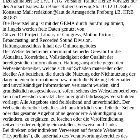
Lizenzinhaber) ist: LAUT AG Vorstand: Rainer Henze Vorsitzender
des Aufsichtsrates: Jan Bauer Robert-Gerwig-Str. 10-12 D-78467
Konstanz Mail: redaktion@laut.de Amtsgericht Freiburg i.B. HRB
381837
Die Bereitstellung ist mit der GEMA durch laut.fm legitimiert,
in Jingels werden freie Daten genutzt von:
Citizen DJ Project, Library of Congress, Motion Picture,
Broadcasting, and Recorded Sound Division.
Haftungsausschluss Inhalt des Onlineangebotes
Der Webseitenbetreiber übernimmt keinerlei Gewähr für die
Aktualität, Korrektheit, Vollständigkeit oder Qualität der
bereitgestellten Informationen. Haftungsansprüche gegen den
Webseitenbetreiber, welche sich auf Schäden materieller oder
ideeller Art beziehen, die durch die Nutzung oder Nichtnutzung der
dargebotenen Informationen bzw. durch die Nutzung fehlerhafter
und unvollständiger Informationen verursacht wurden, sind
grundsätzlich ausgeschlossen, sofern seitens des Webseitenbetreibers
kein nachweislich vorsätzliches oder grob fahrlässiges Verschulden
vorliegt. Alle Angebote sind freibleibend und unverbindlich. Der
Webseitenbetreiber behält es sich ausdrücklich vor, Teile der Seiten
oder das gesamte Angebot ohne gesonderte Ankündigung zu
verändern, zu ergänzen, zu löschen oder die Veröffentlichung
zeitweise oder endgültig einzustellen. Verweise und Links
Bei direkten oder indirekten Verweisen auf fremde Webseiten
(“Hyperlinks”), die außerhalb des Verantwortungsbereiches des