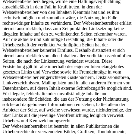
Webseitenbetreibers liegen, würde eine Haftungsverpflichtung
ausschließlich in dem Fall in Kraft treten, in dem der
Webseitenbetreiber von den Inhalten Kenntnis hat und es ihm
technisch möglich und zumutbar wäre, die Nutzung im Falle
rechtswidriger Inhalte zu verhindern. Der Webseitenbetreiber erklärt
hiermit ausdrücklich, dass zum Zeitpunkt der Linksetzung keine
illegalen Inhalte auf den zu verlinkenden Seiten erkennbar waren.
Auf die aktuelle und zukünftige Gestaltung, die Inhalte oder die
Urheberschaft der verlinkten/verknüpften Seiten hat der
Webseitenbetreiber keinerlei Einfluss. Deshalb distanziert er sich
hiermit ausdrücklich von allen Inhalten aller verlinkten /verknüpften
Seiten, die nach der Linksetzung verändert wurden. Diese
Feststellung gilt für alle innerhalb des eigenen Internetangebotes
gesetzten Links und Verweise sowie für Fremdeinträge in vom
Webseitenbetreiber eingerichteten Gästebüchern, Diskussionsforen,
Linkverzeichnissen, Mailinglisten und in allen anderen Formen von
Datenbanken, auf deren Inhalt externe Schreibzugriffe möglich sind.
Für illegale, fehlerhafte oder unvollständige Inhalte und
insbesondere für Schäden, die aus der Nutzung oder Nichtnutzung
solcherart dargebotener Informationen entstehen, haftet allein der
Anbieter der Seite, auf welche verwiesen wurde, nichtderjenige, der
über Links auf die jeweilige Veröffentlichung lediglich verweist.
Urheber- und Kennzeichnungsrecht
Der Webseitenbetreiber ist bestrebt, in allen Publikationen die
Urheberrechte der verwendeten Bilder, Grafiken, Tondokumente,