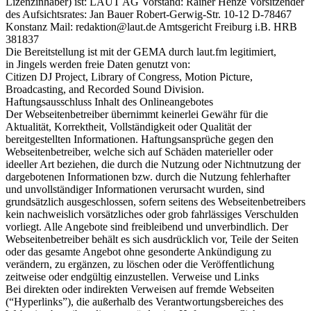
Lizenzinhaber) ist: LAUT AG Vorstand: Rainer Henze Vorsitzender
des Aufsichtsrates: Jan Bauer Robert-Gerwig-Str. 10-12 D-78467
Konstanz Mail: redaktion@laut.de Amtsgericht Freiburg i.B. HRB
381837
Die Bereitstellung ist mit der GEMA durch laut.fm legitimiert,
in Jingels werden freie Daten genutzt von:
Citizen DJ Project, Library of Congress, Motion Picture,
Broadcasting, and Recorded Sound Division.
Haftungsausschluss Inhalt des Onlineangebotes
Der Webseitenbetreiber übernimmt keinerlei Gewähr für die
Aktualität, Korrektheit, Vollständigkeit oder Qualität der
bereitgestellten Informationen. Haftungsansprüche gegen den
Webseitenbetreiber, welche sich auf Schäden materieller oder
ideeller Art beziehen, die durch die Nutzung oder Nichtnutzung der
dargebotenen Informationen bzw. durch die Nutzung fehlerhafter
und unvollständiger Informationen verursacht wurden, sind
grundsätzlich ausgeschlossen, sofern seitens des Webseitenbetreibers
kein nachweislich vorsätzliches oder grob fahrlässiges Verschulden
vorliegt. Alle Angebote sind freibleibend und unverbindlich. Der
Webseitenbetreiber behält es sich ausdrücklich vor, Teile der Seiten
oder das gesamte Angebot ohne gesonderte Ankündigung zu
verändern, zu ergänzen, zu löschen oder die Veröffentlichung
zeitweise oder endgültig einzustellen. Verweise und Links
Bei direkten oder indirekten Verweisen auf fremde Webseiten
(“Hyperlinks”), die außerhalb des Verantwortungsbereiches des