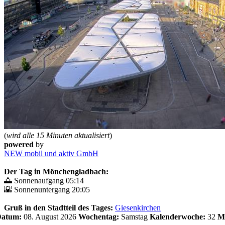
(
wird alle 15 Minuten aktualisiert
)
powered
by
NEW mobil und aktiv GmbH
Der Tag in Mönchengladbach:
🌅 Sonnenaufgang 05:14
🌇 Sonnenuntergang 20:05
Gruß in den Stadtteil des Tages:
Giesenkirchen
 Datum:
08. August 2026
Wochentag:
Samstag
Kalenderwoche:
32
M