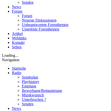
Senden
News
Forum
Forum
Neueste Diskussionen
Unbeantwortete Forenthemen
Ungelöste Forenthemen
Artikel
Weblinks
Kontakt
Sehen
Loading...
Navigation
Startseite
Radio
Sendeplan
Playhistory
Empfang
Bewerbung/Bemusterung
Musikwunsch
Unterbrochen ?
Senden
News