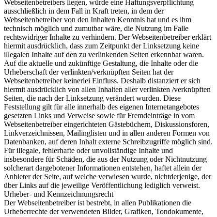
Webseitenbetreibers liegen, würde eine Haftungsverpflichtung
ausschließlich in dem Fall in Kraft treten, in dem der
Webseitenbetreiber von den Inhalten Kenntnis hat und es ihm
technisch möglich und zumutbar wäre, die Nutzung im Falle
rechtswidriger Inhalte zu verhindern. Der Webseitenbetreiber erklärt
hiermit ausdrücklich, dass zum Zeitpunkt der Linksetzung keine
illegalen Inhalte auf den zu verlinkenden Seiten erkennbar waren.
Auf die aktuelle und zukünftige Gestaltung, die Inhalte oder die
Urheberschaft der verlinkten/verknüpften Seiten hat der
Webseitenbetreiber keinerlei Einfluss. Deshalb distanziert er sich
hiermit ausdrücklich von allen Inhalten aller verlinkten /verknüpften
Seiten, die nach der Linksetzung verändert wurden. Diese
Feststellung gilt für alle innerhalb des eigenen Internetangebotes
gesetzten Links und Verweise sowie für Fremdeinträge in vom
Webseitenbetreiber eingerichteten Gästebüchern, Diskussionsforen,
Linkverzeichnissen, Mailinglisten und in allen anderen Formen von
Datenbanken, auf deren Inhalt externe Schreibzugriffe möglich sind.
Für illegale, fehlerhafte oder unvollständige Inhalte und
insbesondere für Schäden, die aus der Nutzung oder Nichtnutzung
solcherart dargebotener Informationen entstehen, haftet allein der
Anbieter der Seite, auf welche verwiesen wurde, nichtderjenige, der
über Links auf die jeweilige Veröffentlichung lediglich verweist.
Urheber- und Kennzeichnungsrecht
Der Webseitenbetreiber ist bestrebt, in allen Publikationen die
Urheberrechte der verwendeten Bilder, Grafiken, Tondokumente,