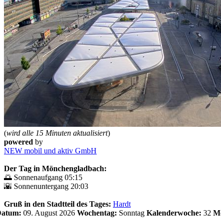
(
wird alle 15 Minuten aktualisiert
)
powered
by
NEW mobil und aktiv GmbH
Der Tag in Mönchengladbach:
🌅 Sonnenaufgang 05:15
🌇 Sonnenuntergang 20:03
Gruß in den Stadtteil des Tages:
Hardt
 Datum:
09. August 2026
Wochentag:
Sonntag
Kalenderwoche:
32
Mo