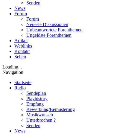
Senden
News
Forum
Forum
Neueste Diskussionen
Unbeantwortete Forenthemen
Ungelöste Forenthemen
Artikel
Weblinks
Kontakt
Sehen
Loading...
Navigation
Startseite
Radio
Sendeplan
Playhistory
Empfang
Bewerbung/Bemusterung
Musikwunsch
Unterbrochen ?
Senden
News