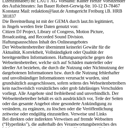
Lizenzinhaber) ist: LAUT AG Vorstand: Rainer Henze Vorsitzender
des Aufsichtsrates: Jan Bauer Robert-Gerwig-Str. 10-12 D-78467
Konstanz Mail: redaktion@laut.de Amtsgericht Freiburg i.B. HRB
381837
Die Bereitstellung ist mit der GEMA durch laut.fm legitimiert,
in Jingels werden freie Daten genutzt von:
Citizen DJ Project, Library of Congress, Motion Picture,
Broadcasting, and Recorded Sound Division.
Haftungsausschluss Inhalt des Onlineangebotes
Der Webseitenbetreiber übernimmt keinerlei Gewähr für die
Aktualität, Korrektheit, Vollständigkeit oder Qualität der
bereitgestellten Informationen. Haftungsansprüche gegen den
Webseitenbetreiber, welche sich auf Schäden materieller oder
ideeller Art beziehen, die durch die Nutzung oder Nichtnutzung der
dargebotenen Informationen bzw. durch die Nutzung fehlerhafter
und unvollständiger Informationen verursacht wurden, sind
grundsätzlich ausgeschlossen, sofern seitens des Webseitenbetreibers
kein nachweislich vorsätzliches oder grob fahrlässiges Verschulden
vorliegt. Alle Angebote sind freibleibend und unverbindlich. Der
Webseitenbetreiber behält es sich ausdrücklich vor, Teile der Seiten
oder das gesamte Angebot ohne gesonderte Ankündigung zu
verändern, zu ergänzen, zu löschen oder die Veröffentlichung
zeitweise oder endgültig einzustellen. Verweise und Links
Bei direkten oder indirekten Verweisen auf fremde Webseiten
(“Hyperlinks”), die außerhalb des Verantwortungsbereiches des