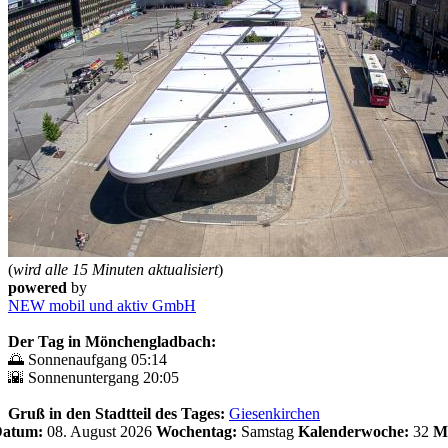
(
wird alle 15 Minuten aktualisiert
)
powered
by
NEW mobil und aktiv GmbH
Der Tag in Mönchengladbach:
🌅 Sonnenaufgang 05:14
🌇 Sonnenuntergang 20:05
Gruß in den Stadtteil des Tages:
Giesenkirchen
 Datum:
08. August 2026
Wochentag:
Samstag
Kalenderwoche:
32
M