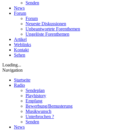
Senden
News
Forum
Forum
Neueste Diskussionen
Unbeantwortete Forenthemen
Ungelöste Forenthemen
Artikel
Weblinks
Kontakt
Sehen
Loading...
Navigation
Startseite
Radio
Sendeplan
Playhistory
Empfang
Bewerbung/Bemusterung
Musikwunsch
Unterbrochen ?
Senden
News