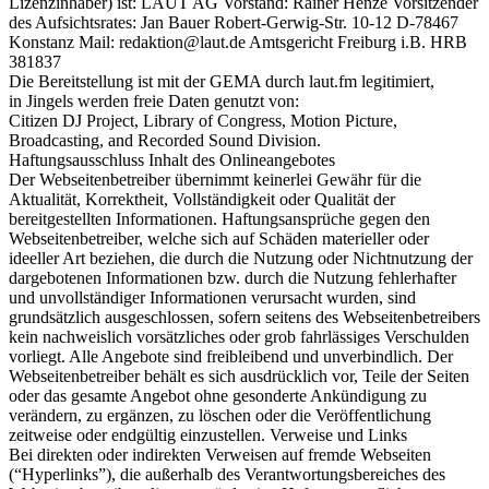
Lizenzinhaber) ist: LAUT AG Vorstand: Rainer Henze Vorsitzender
des Aufsichtsrates: Jan Bauer Robert-Gerwig-Str. 10-12 D-78467
Konstanz Mail: redaktion@laut.de Amtsgericht Freiburg i.B. HRB
381837
Die Bereitstellung ist mit der GEMA durch laut.fm legitimiert,
in Jingels werden freie Daten genutzt von:
Citizen DJ Project, Library of Congress, Motion Picture,
Broadcasting, and Recorded Sound Division.
Haftungsausschluss Inhalt des Onlineangebotes
Der Webseitenbetreiber übernimmt keinerlei Gewähr für die
Aktualität, Korrektheit, Vollständigkeit oder Qualität der
bereitgestellten Informationen. Haftungsansprüche gegen den
Webseitenbetreiber, welche sich auf Schäden materieller oder
ideeller Art beziehen, die durch die Nutzung oder Nichtnutzung der
dargebotenen Informationen bzw. durch die Nutzung fehlerhafter
und unvollständiger Informationen verursacht wurden, sind
grundsätzlich ausgeschlossen, sofern seitens des Webseitenbetreibers
kein nachweislich vorsätzliches oder grob fahrlässiges Verschulden
vorliegt. Alle Angebote sind freibleibend und unverbindlich. Der
Webseitenbetreiber behält es sich ausdrücklich vor, Teile der Seiten
oder das gesamte Angebot ohne gesonderte Ankündigung zu
verändern, zu ergänzen, zu löschen oder die Veröffentlichung
zeitweise oder endgültig einzustellen. Verweise und Links
Bei direkten oder indirekten Verweisen auf fremde Webseiten
(“Hyperlinks”), die außerhalb des Verantwortungsbereiches des