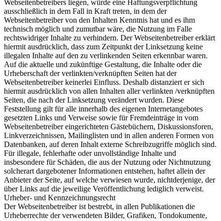
Webseitenbetreibers liegen, würde eine Haftungsverpflichtung
ausschließlich in dem Fall in Kraft treten, in dem der
Webseitenbetreiber von den Inhalten Kenntnis hat und es ihm
technisch möglich und zumutbar wäre, die Nutzung im Falle
rechtswidriger Inhalte zu verhindern. Der Webseitenbetreiber erklärt
hiermit ausdrücklich, dass zum Zeitpunkt der Linksetzung keine
illegalen Inhalte auf den zu verlinkenden Seiten erkennbar waren.
Auf die aktuelle und zukünftige Gestaltung, die Inhalte oder die
Urheberschaft der verlinkten/verknüpften Seiten hat der
Webseitenbetreiber keinerlei Einfluss. Deshalb distanziert er sich
hiermit ausdrücklich von allen Inhalten aller verlinkten /verknüpften
Seiten, die nach der Linksetzung verändert wurden. Diese
Feststellung gilt für alle innerhalb des eigenen Internetangebotes
gesetzten Links und Verweise sowie für Fremdeinträge in vom
Webseitenbetreiber eingerichteten Gästebüchern, Diskussionsforen,
Linkverzeichnissen, Mailinglisten und in allen anderen Formen von
Datenbanken, auf deren Inhalt externe Schreibzugriffe möglich sind.
Für illegale, fehlerhafte oder unvollständige Inhalte und
insbesondere für Schäden, die aus der Nutzung oder Nichtnutzung
solcherart dargebotener Informationen entstehen, haftet allein der
Anbieter der Seite, auf welche verwiesen wurde, nichtderjenige, der
über Links auf die jeweilige Veröffentlichung lediglich verweist.
Urheber- und Kennzeichnungsrecht
Der Webseitenbetreiber ist bestrebt, in allen Publikationen die
Urheberrechte der verwendeten Bilder, Grafiken, Tondokumente,