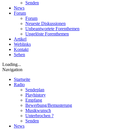
Senden
News
Forum
Forum
Neueste Diskussionen
Unbeantwortete Forenthemen
Ungelöste Forenthemen
Artikel
Weblinks
Kontakt
Sehen
Loading...
Navigation
Startseite
Radio
Sendeplan
Playhistory
Empfang
Bewerbung/Bemusterung
Musikwunsch
Unterbrochen ?
Senden
News