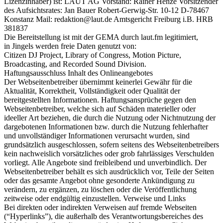
Lizenzinhaber) ist: LAUT AG Vorstand: Rainer Henze Vorsitzender
des Aufsichtsrates: Jan Bauer Robert-Gerwig-Str. 10-12 D-78467
Konstanz Mail: redaktion@laut.de Amtsgericht Freiburg i.B. HRB
381837
Die Bereitstellung ist mit der GEMA durch laut.fm legitimiert,
in Jingels werden freie Daten genutzt von:
Citizen DJ Project, Library of Congress, Motion Picture,
Broadcasting, and Recorded Sound Division.
Haftungsausschluss Inhalt des Onlineangebotes
Der Webseitenbetreiber übernimmt keinerlei Gewähr für die
Aktualität, Korrektheit, Vollständigkeit oder Qualität der
bereitgestellten Informationen. Haftungsansprüche gegen den
Webseitenbetreiber, welche sich auf Schäden materieller oder
ideeller Art beziehen, die durch die Nutzung oder Nichtnutzung der
dargebotenen Informationen bzw. durch die Nutzung fehlerhafter
und unvollständiger Informationen verursacht wurden, sind
grundsätzlich ausgeschlossen, sofern seitens des Webseitenbetreibers
kein nachweislich vorsätzliches oder grob fahrlässiges Verschulden
vorliegt. Alle Angebote sind freibleibend und unverbindlich. Der
Webseitenbetreiber behält es sich ausdrücklich vor, Teile der Seiten
oder das gesamte Angebot ohne gesonderte Ankündigung zu
verändern, zu ergänzen, zu löschen oder die Veröffentlichung
zeitweise oder endgültig einzustellen. Verweise und Links
Bei direkten oder indirekten Verweisen auf fremde Webseiten
(“Hyperlinks”), die außerhalb des Verantwortungsbereiches des