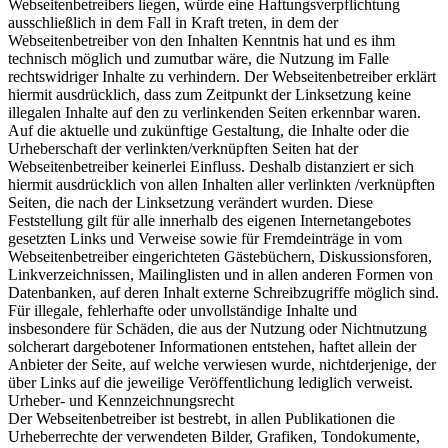
Webseitenbetreibers liegen, würde eine Haftungsverpflichtung
ausschließlich in dem Fall in Kraft treten, in dem der
Webseitenbetreiber von den Inhalten Kenntnis hat und es ihm
technisch möglich und zumutbar wäre, die Nutzung im Falle
rechtswidriger Inhalte zu verhindern. Der Webseitenbetreiber erklärt
hiermit ausdrücklich, dass zum Zeitpunkt der Linksetzung keine
illegalen Inhalte auf den zu verlinkenden Seiten erkennbar waren.
Auf die aktuelle und zukünftige Gestaltung, die Inhalte oder die
Urheberschaft der verlinkten/verknüpften Seiten hat der
Webseitenbetreiber keinerlei Einfluss. Deshalb distanziert er sich
hiermit ausdrücklich von allen Inhalten aller verlinkten /verknüpften
Seiten, die nach der Linksetzung verändert wurden. Diese
Feststellung gilt für alle innerhalb des eigenen Internetangebotes
gesetzten Links und Verweise sowie für Fremdeinträge in vom
Webseitenbetreiber eingerichteten Gästebüchern, Diskussionsforen,
Linkverzeichnissen, Mailinglisten und in allen anderen Formen von
Datenbanken, auf deren Inhalt externe Schreibzugriffe möglich sind.
Für illegale, fehlerhafte oder unvollständige Inhalte und
insbesondere für Schäden, die aus der Nutzung oder Nichtnutzung
solcherart dargebotener Informationen entstehen, haftet allein der
Anbieter der Seite, auf welche verwiesen wurde, nichtderjenige, der
über Links auf die jeweilige Veröffentlichung lediglich verweist.
Urheber- und Kennzeichnungsrecht
Der Webseitenbetreiber ist bestrebt, in allen Publikationen die
Urheberrechte der verwendeten Bilder, Grafiken, Tondokumente,