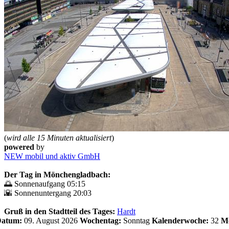
(
wird alle 15 Minuten aktualisiert
)
powered
by
NEW mobil und aktiv GmbH
Der Tag in Mönchengladbach:
🌅 Sonnenaufgang 05:15
🌇 Sonnenuntergang 20:03
Gruß in den Stadtteil des Tages:
Hardt
 Datum:
09. August 2026
Wochentag:
Sonntag
Kalenderwoche:
32
Mo