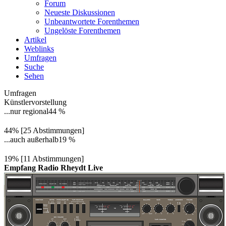
Forum
Neueste Diskussionen
Unbeantwortete Forenthemen
Ungelöste Forenthemen
Artikel
Weblinks
Umfragen
Suche
Sehen
Umfragen
Künstlervorstellung
...nur regional
44 %
44% [25 Abstimmungen]
...auch außerhalb
19 %
19% [11 Abstimmungen]
Empfang Radio Rheydt Live