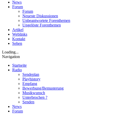
News
Forum
Forum
Neueste Diskussionen
Unbeantwortete Forenthemen
Ungelöste Forenthemen
Artikel
Weblinks
Kontakt
Sehen
Loading...
Navigation
Startseite
Radio
Sendeplan
Playhistory
Empfang
Bewerbung/Bemusterung
Musikwunsch
Unterbrochen ?
Senden
News
Forum