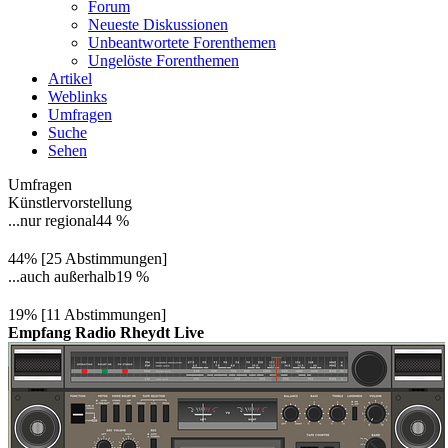
Forum
Neueste Diskussionen
Unbeantwortete Forenthemen
Ungelöste Forenthemen
Artikel
Weblinks
Umfragen
Suche
Sehen
Umfragen
Künstlervorstellung
...nur regional
44 %
44% [25 Abstimmungen]
...auch außerhalb
19 %
19% [11 Abstimmungen]
Empfang Radio Rheydt Live