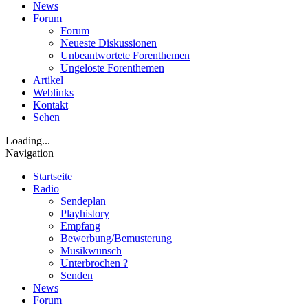
News
Forum
Forum
Neueste Diskussionen
Unbeantwortete Forenthemen
Ungelöste Forenthemen
Artikel
Weblinks
Kontakt
Sehen
Loading...
Navigation
Startseite
Radio
Sendeplan
Playhistory
Empfang
Bewerbung/Bemusterung
Musikwunsch
Unterbrochen ?
Senden
News
Forum