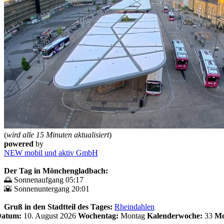
(
wird alle 15 Minuten aktualisiert
)
powered
by
NEW mobil und aktiv GmbH
Der Tag in Mönchengladbach:
🌅 Sonnenaufgang 05:17
🌇 Sonnenuntergang 20:01
Gruß in den Stadtteil des Tages:
Rheindahlen
 Datum:
10. August 2026
Wochentag:
Montag
Kalenderwoche:
33
Mo