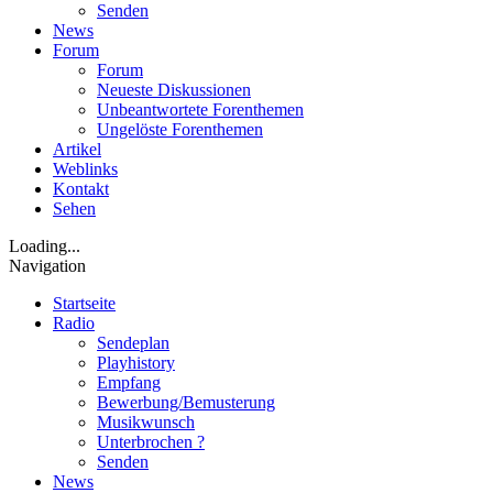
Senden
News
Forum
Forum
Neueste Diskussionen
Unbeantwortete Forenthemen
Ungelöste Forenthemen
Artikel
Weblinks
Kontakt
Sehen
Loading...
Navigation
Startseite
Radio
Sendeplan
Playhistory
Empfang
Bewerbung/Bemusterung
Musikwunsch
Unterbrochen ?
Senden
News