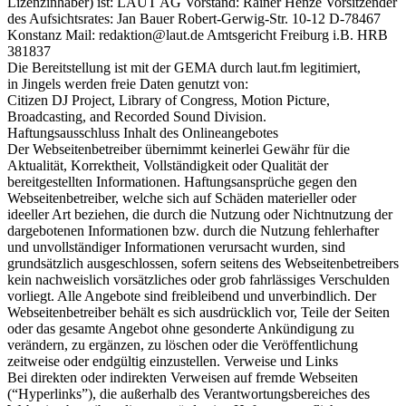
Lizenzinhaber) ist: LAUT AG Vorstand: Rainer Henze Vorsitzender
des Aufsichtsrates: Jan Bauer Robert-Gerwig-Str. 10-12 D-78467
Konstanz Mail: redaktion@laut.de Amtsgericht Freiburg i.B. HRB
381837
Die Bereitstellung ist mit der GEMA durch laut.fm legitimiert,
in Jingels werden freie Daten genutzt von:
Citizen DJ Project, Library of Congress, Motion Picture,
Broadcasting, and Recorded Sound Division.
Haftungsausschluss Inhalt des Onlineangebotes
Der Webseitenbetreiber übernimmt keinerlei Gewähr für die
Aktualität, Korrektheit, Vollständigkeit oder Qualität der
bereitgestellten Informationen. Haftungsansprüche gegen den
Webseitenbetreiber, welche sich auf Schäden materieller oder
ideeller Art beziehen, die durch die Nutzung oder Nichtnutzung der
dargebotenen Informationen bzw. durch die Nutzung fehlerhafter
und unvollständiger Informationen verursacht wurden, sind
grundsätzlich ausgeschlossen, sofern seitens des Webseitenbetreibers
kein nachweislich vorsätzliches oder grob fahrlässiges Verschulden
vorliegt. Alle Angebote sind freibleibend und unverbindlich. Der
Webseitenbetreiber behält es sich ausdrücklich vor, Teile der Seiten
oder das gesamte Angebot ohne gesonderte Ankündigung zu
verändern, zu ergänzen, zu löschen oder die Veröffentlichung
zeitweise oder endgültig einzustellen. Verweise und Links
Bei direkten oder indirekten Verweisen auf fremde Webseiten
(“Hyperlinks”), die außerhalb des Verantwortungsbereiches des