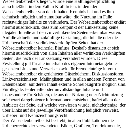
Webseitenbetreibers liegen, würde eine Haftungsverpflichtung
ausschließlich in dem Fall in Kraft treten, in dem der
Webseitenbetreiber von den Inhalten Kenntnis hat und es ihm
technisch möglich und zumutbar wäre, die Nutzung im Falle
rechtswidriger Inhalte zu verhindern. Der Webseitenbetreiber erklärt
hiermit ausdrücklich, dass zum Zeitpunkt der Linksetzung keine
illegalen Inhalte auf den zu verlinkenden Seiten erkennbar waren.
Auf die aktuelle und zukünftige Gestaltung, die Inhalte oder die
Urheberschaft der verlinkten/verknüpften Seiten hat der
Webseitenbetreiber keinerlei Einfluss. Deshalb distanziert er sich
hiermit ausdrücklich von allen Inhalten aller verlinkten /verknüpften
Seiten, die nach der Linksetzung verändert wurden. Diese
Feststellung gilt für alle innerhalb des eigenen Internetangebotes
gesetzten Links und Verweise sowie für Fremdeinträge in vom
Webseitenbetreiber eingerichteten Gästebüchern, Diskussionsforen,
Linkverzeichnissen, Mailinglisten und in allen anderen Formen von
Datenbanken, auf deren Inhalt externe Schreibzugriffe möglich sind.
Für illegale, fehlerhafte oder unvollständige Inhalte und
insbesondere für Schäden, die aus der Nutzung oder Nichtnutzung
solcherart dargebotener Informationen entstehen, haftet allein der
Anbieter der Seite, auf welche verwiesen wurde, nichtderjenige, der
über Links auf die jeweilige Veröffentlichung lediglich verweist.
Urheber- und Kennzeichnungsrecht
Der Webseitenbetreiber ist bestrebt, in allen Publikationen die
Urheberrechte der verwendeten Bilder, Grafiken, Tondokumente,