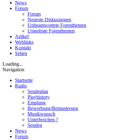
News
Forum
Forum
Neueste Diskussionen
Unbeantwortete Forenthemen
Ungelöste Forenthemen
Artikel
Weblinks
Kontakt
Sehen
Loading...
Navigation
Startseite
Radio
Sendeplan
Playhistory
Empfang
Bewerbung/Bemusterung
Musikwunsch
Unterbrochen ?
Senden
News
Forum