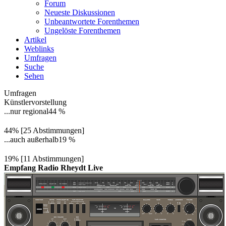
Forum
Neueste Diskussionen
Unbeantwortete Forenthemen
Ungelöste Forenthemen
Artikel
Weblinks
Umfragen
Suche
Sehen
Umfragen
Künstlervorstellung
...nur regional
44 %
44% [25 Abstimmungen]
...auch außerhalb
19 %
19% [11 Abstimmungen]
Empfang Radio Rheydt Live