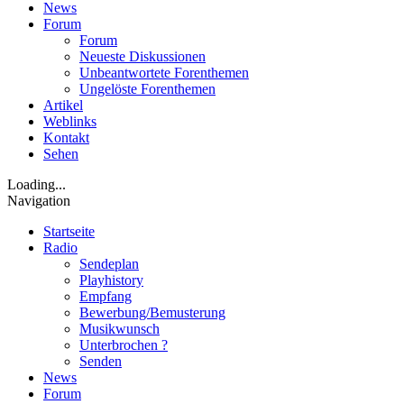
News
Forum
Forum
Neueste Diskussionen
Unbeantwortete Forenthemen
Ungelöste Forenthemen
Artikel
Weblinks
Kontakt
Sehen
Loading...
Navigation
Startseite
Radio
Sendeplan
Playhistory
Empfang
Bewerbung/Bemusterung
Musikwunsch
Unterbrochen ?
Senden
News
Forum