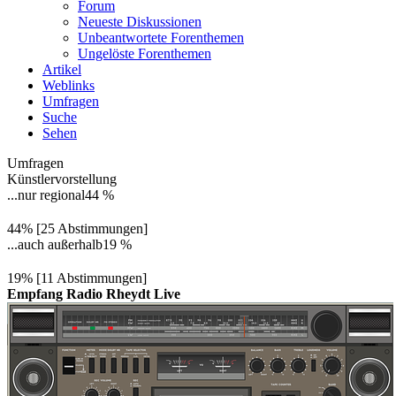
Forum
Neueste Diskussionen
Unbeantwortete Forenthemen
Ungelöste Forenthemen
Artikel
Weblinks
Umfragen
Suche
Sehen
Umfragen
Künstlervorstellung
...nur regional
44 %
44% [25 Abstimmungen]
...auch außerhalb
19 %
19% [11 Abstimmungen]
Empfang Radio Rheydt Live