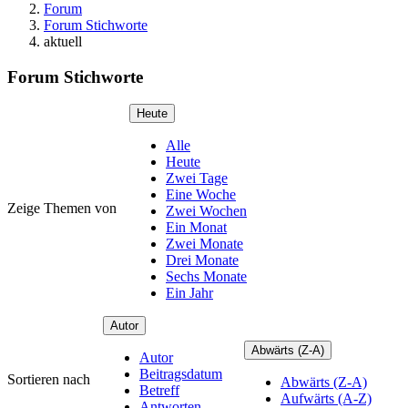
Forum
Forum Stichworte
aktuell
Forum Stichworte
Heute
Alle
Heute
Zwei Tage
Eine Woche
Zeige Themen von
Zwei Wochen
Ein Monat
Zwei Monate
Drei Monate
Sechs Monate
Ein Jahr
Autor
Abwärts (Z-A)
Autor
Beitragsdatum
Sortieren nach
Abwärts (Z-A)
Betreff
Aufwärts (A-Z)
Antworten