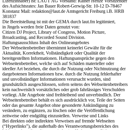
Lizenzinhaber) ist: LAUT AG Vorstand: Rainer Henze Vorsitzender
des Aufsichtsrates: Jan Bauer Robert-Gerwig-Str. 10-12 D-78467
Konstanz Mail: redaktion@laut.de Amtsgericht Freiburg i.B. HRB
381837
Die Bereitstellung ist mit der GEMA durch laut.fm legitimiert,
in Jingels werden freie Daten genutzt von:
Citizen DJ Project, Library of Congress, Motion Picture,
Broadcasting, and Recorded Sound Division.
Haftungsausschluss Inhalt des Onlineangebotes
Der Webseitenbetreiber übernimmt keinerlei Gewähr für die
Aktualität, Korrektheit, Vollständigkeit oder Qualität der
bereitgestellten Informationen. Haftungsansprüche gegen den
Webseitenbetreiber, welche sich auf Schäden materieller oder
ideeller Art beziehen, die durch die Nutzung oder Nichtnutzung der
dargebotenen Informationen bzw. durch die Nutzung fehlerhafter
und unvollständiger Informationen verursacht wurden, sind
grundsätzlich ausgeschlossen, sofern seitens des Webseitenbetreibers
kein nachweislich vorsätzliches oder grob fahrlässiges Verschulden
vorliegt. Alle Angebote sind freibleibend und unverbindlich. Der
Webseitenbetreiber behält es sich ausdrücklich vor, Teile der Seiten
oder das gesamte Angebot ohne gesonderte Ankündigung zu
verändern, zu ergänzen, zu löschen oder die Veröffentlichung
zeitweise oder endgültig einzustellen. Verweise und Links
Bei direkten oder indirekten Verweisen auf fremde Webseiten
(“Hyperlinks”), die außerhalb des Verantwortungsbereiches des