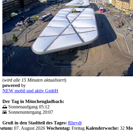
(
wird alle 15 Minuten aktualisiert
)
powered
by
NEW mobil und aktiv GmbH
Der Tag in Mönchengladbach:
🌅 Sonnenaufgang 05:12
🌇 Sonnenuntergang 20:07
Gruß in den Stadtteil des Tages:
Rheydt
 Datum:
07. August 2026
Wochentag:
Freitag
Kalenderwoche:
32
Mo