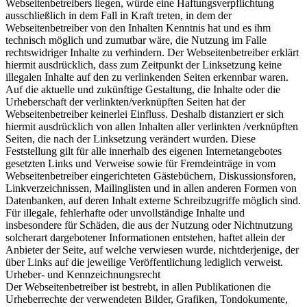
Webseitenbetreibers liegen, würde eine Haftungsverpflichtung
ausschließlich in dem Fall in Kraft treten, in dem der
Webseitenbetreiber von den Inhalten Kenntnis hat und es ihm
technisch möglich und zumutbar wäre, die Nutzung im Falle
rechtswidriger Inhalte zu verhindern. Der Webseitenbetreiber erklärt
hiermit ausdrücklich, dass zum Zeitpunkt der Linksetzung keine
illegalen Inhalte auf den zu verlinkenden Seiten erkennbar waren.
Auf die aktuelle und zukünftige Gestaltung, die Inhalte oder die
Urheberschaft der verlinkten/verknüpften Seiten hat der
Webseitenbetreiber keinerlei Einfluss. Deshalb distanziert er sich
hiermit ausdrücklich von allen Inhalten aller verlinkten /verknüpften
Seiten, die nach der Linksetzung verändert wurden. Diese
Feststellung gilt für alle innerhalb des eigenen Internetangebotes
gesetzten Links und Verweise sowie für Fremdeinträge in vom
Webseitenbetreiber eingerichteten Gästebüchern, Diskussionsforen,
Linkverzeichnissen, Mailinglisten und in allen anderen Formen von
Datenbanken, auf deren Inhalt externe Schreibzugriffe möglich sind.
Für illegale, fehlerhafte oder unvollständige Inhalte und
insbesondere für Schäden, die aus der Nutzung oder Nichtnutzung
solcherart dargebotener Informationen entstehen, haftet allein der
Anbieter der Seite, auf welche verwiesen wurde, nichtderjenige, der
über Links auf die jeweilige Veröffentlichung lediglich verweist.
Urheber- und Kennzeichnungsrecht
Der Webseitenbetreiber ist bestrebt, in allen Publikationen die
Urheberrechte der verwendeten Bilder, Grafiken, Tondokumente,