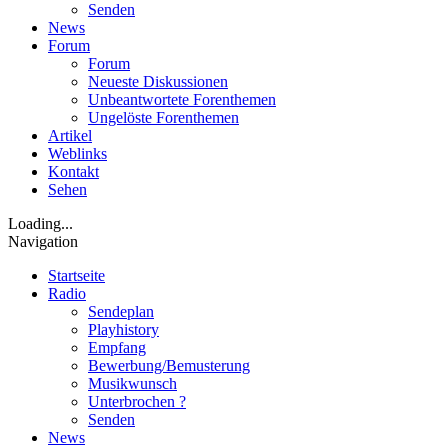
Senden
News
Forum
Forum
Neueste Diskussionen
Unbeantwortete Forenthemen
Ungelöste Forenthemen
Artikel
Weblinks
Kontakt
Sehen
Loading...
Navigation
Startseite
Radio
Sendeplan
Playhistory
Empfang
Bewerbung/Bemusterung
Musikwunsch
Unterbrochen ?
Senden
News