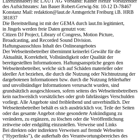
Lizenzinhaber) ist: LAUT AG Vorstand: Rainer Henze Vorsitzender
des Aufsichtsrates: Jan Bauer Robert-Gerwig-Str. 10-12 D-78467
Konstanz Mail: redaktion@laut.de Amtsgericht Freiburg i.B. HRB
381837
Die Bereitstellung ist mit der GEMA durch laut.fm legitimiert,
in Jingels werden freie Daten genutzt von:
Citizen DJ Project, Library of Congress, Motion Picture,
Broadcasting, and Recorded Sound Division.
Haftungsausschluss Inhalt des Onlineangebotes
Der Webseitenbetreiber übernimmt keinerlei Gewähr für die
Aktualität, Korrektheit, Vollständigkeit oder Qualität der
bereitgestellten Informationen. Haftungsansprüche gegen den
Webseitenbetreiber, welche sich auf Schäden materieller oder
ideeller Art beziehen, die durch die Nutzung oder Nichtnutzung der
dargebotenen Informationen bzw. durch die Nutzung fehlerhafter
und unvollständiger Informationen verursacht wurden, sind
grundsätzlich ausgeschlossen, sofern seitens des Webseitenbetreibers
kein nachweislich vorsätzliches oder grob fahrlässiges Verschulden
vorliegt. Alle Angebote sind freibleibend und unverbindlich. Der
Webseitenbetreiber behält es sich ausdrücklich vor, Teile der Seiten
oder das gesamte Angebot ohne gesonderte Ankündigung zu
verändern, zu ergänzen, zu löschen oder die Veröffentlichung
zeitweise oder endgültig einzustellen. Verweise und Links
Bei direkten oder indirekten Verweisen auf fremde Webseiten
(“Hyperlinks”), die außerhalb des Verantwortungsbereiches des