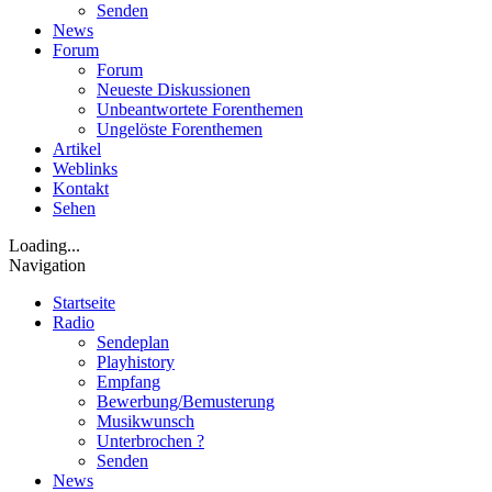
Senden
News
Forum
Forum
Neueste Diskussionen
Unbeantwortete Forenthemen
Ungelöste Forenthemen
Artikel
Weblinks
Kontakt
Sehen
Loading...
Navigation
Startseite
Radio
Sendeplan
Playhistory
Empfang
Bewerbung/Bemusterung
Musikwunsch
Unterbrochen ?
Senden
News