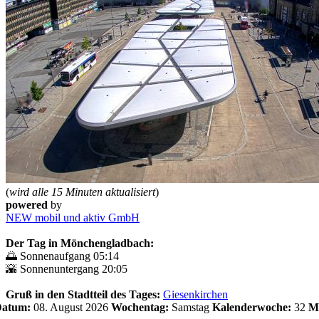
(
wird alle 15 Minuten aktualisiert
)
powered
by
NEW mobil und aktiv GmbH
Der Tag in Mönchengladbach:
🌅 Sonnenaufgang 05:14
🌇 Sonnenuntergang 20:05
Gruß in den Stadtteil des Tages:
Giesenkirchen
 Datum:
08. August 2026
Wochentag:
Samstag
Kalenderwoche:
32
M