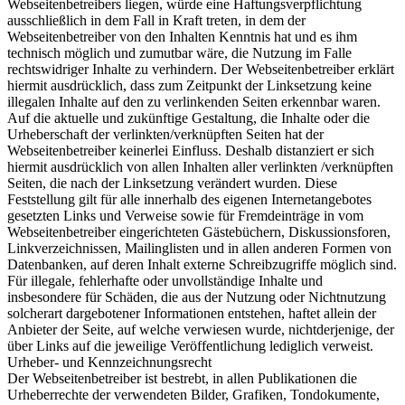
Webseitenbetreibers liegen, würde eine Haftungsverpflichtung
ausschließlich in dem Fall in Kraft treten, in dem der
Webseitenbetreiber von den Inhalten Kenntnis hat und es ihm
technisch möglich und zumutbar wäre, die Nutzung im Falle
rechtswidriger Inhalte zu verhindern. Der Webseitenbetreiber erklärt
hiermit ausdrücklich, dass zum Zeitpunkt der Linksetzung keine
illegalen Inhalte auf den zu verlinkenden Seiten erkennbar waren.
Auf die aktuelle und zukünftige Gestaltung, die Inhalte oder die
Urheberschaft der verlinkten/verknüpften Seiten hat der
Webseitenbetreiber keinerlei Einfluss. Deshalb distanziert er sich
hiermit ausdrücklich von allen Inhalten aller verlinkten /verknüpften
Seiten, die nach der Linksetzung verändert wurden. Diese
Feststellung gilt für alle innerhalb des eigenen Internetangebotes
gesetzten Links und Verweise sowie für Fremdeinträge in vom
Webseitenbetreiber eingerichteten Gästebüchern, Diskussionsforen,
Linkverzeichnissen, Mailinglisten und in allen anderen Formen von
Datenbanken, auf deren Inhalt externe Schreibzugriffe möglich sind.
Für illegale, fehlerhafte oder unvollständige Inhalte und
insbesondere für Schäden, die aus der Nutzung oder Nichtnutzung
solcherart dargebotener Informationen entstehen, haftet allein der
Anbieter der Seite, auf welche verwiesen wurde, nichtderjenige, der
über Links auf die jeweilige Veröffentlichung lediglich verweist.
Urheber- und Kennzeichnungsrecht
Der Webseitenbetreiber ist bestrebt, in allen Publikationen die
Urheberrechte der verwendeten Bilder, Grafiken, Tondokumente,