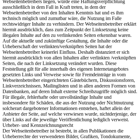
Webseitenbetreibers liegen, würde eine Haftungsverpflichtung
ausschließlich in dem Fall in Kraft treten, in dem der
Webseitenbetreiber von den Inhalten Kenntnis hat und es ihm
technisch möglich und zumutbar wäre, die Nutzung im Falle
rechtswidriger Inhalte zu verhindern. Der Webseitenbetreiber erklärt
hiermit ausdrücklich, dass zum Zeitpunkt der Linksetzung keine
illegalen Inhalte auf den zu verlinkenden Seiten erkennbar waren.
Auf die aktuelle und zukünftige Gestaltung, die Inhalte oder die
Urheberschaft der verlinkten/verknüpften Seiten hat der
Webseitenbetreiber keinerlei Einfluss. Deshalb distanziert er sich
hiermit ausdrücklich von allen Inhalten aller verlinkten /verknüpften
Seiten, die nach der Linksetzung verändert wurden. Diese
Feststellung gilt für alle innerhalb des eigenen Internetangebotes
gesetzten Links und Verweise sowie für Fremdeinträge in vom
Webseitenbetreiber eingerichteten Gästebüchern, Diskussionsforen,
Linkverzeichnissen, Mailinglisten und in allen anderen Formen von
Datenbanken, auf deren Inhalt externe Schreibzugriffe möglich sind.
Für illegale, fehlerhafte oder unvollständige Inhalte und
insbesondere für Schäden, die aus der Nutzung oder Nichtnutzung
solcherart dargebotener Informationen entstehen, haftet allein der
Anbieter der Seite, auf welche verwiesen wurde, nichtderjenige, der
über Links auf die jeweilige Veröffentlichung lediglich verweist.
Urheber- und Kennzeichnungsrecht
Der Webseitenbetreiber ist bestrebt, in allen Publikationen die
Urheberrechte der verwendeten Bilder, Grafiken, Tondokumente,