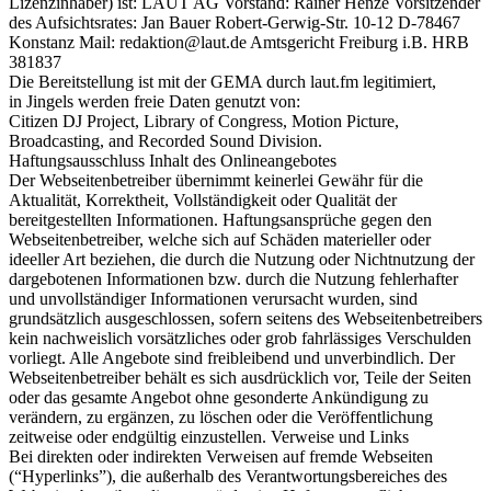
Lizenzinhaber) ist: LAUT AG Vorstand: Rainer Henze Vorsitzender
des Aufsichtsrates: Jan Bauer Robert-Gerwig-Str. 10-12 D-78467
Konstanz Mail: redaktion@laut.de Amtsgericht Freiburg i.B. HRB
381837
Die Bereitstellung ist mit der GEMA durch laut.fm legitimiert,
in Jingels werden freie Daten genutzt von:
Citizen DJ Project, Library of Congress, Motion Picture,
Broadcasting, and Recorded Sound Division.
Haftungsausschluss Inhalt des Onlineangebotes
Der Webseitenbetreiber übernimmt keinerlei Gewähr für die
Aktualität, Korrektheit, Vollständigkeit oder Qualität der
bereitgestellten Informationen. Haftungsansprüche gegen den
Webseitenbetreiber, welche sich auf Schäden materieller oder
ideeller Art beziehen, die durch die Nutzung oder Nichtnutzung der
dargebotenen Informationen bzw. durch die Nutzung fehlerhafter
und unvollständiger Informationen verursacht wurden, sind
grundsätzlich ausgeschlossen, sofern seitens des Webseitenbetreibers
kein nachweislich vorsätzliches oder grob fahrlässiges Verschulden
vorliegt. Alle Angebote sind freibleibend und unverbindlich. Der
Webseitenbetreiber behält es sich ausdrücklich vor, Teile der Seiten
oder das gesamte Angebot ohne gesonderte Ankündigung zu
verändern, zu ergänzen, zu löschen oder die Veröffentlichung
zeitweise oder endgültig einzustellen. Verweise und Links
Bei direkten oder indirekten Verweisen auf fremde Webseiten
(“Hyperlinks”), die außerhalb des Verantwortungsbereiches des