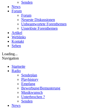
Senden
News
Forum
Forum
Neueste Diskussionen
Unbeantwortete Forenthemen
Ungelöste Forenthemen
Artikel
Weblinks
Kontakt
Sehen
Loading...
Navigation
Startseite
Radio
Sendeplan
Playhistory
Empfang
Bewerbung/Bemusterung
Musikwunsch
Unterbrochen ?
Senden
News