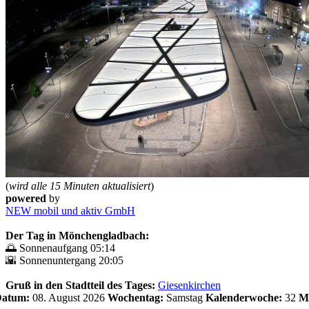
(
wird alle 15 Minuten aktualisiert
)
powered
by
NEW mobil und aktiv GmbH
Der Tag in Mönchengladbach:
🌅 Sonnenaufgang 05:14
🌇 Sonnenuntergang 20:05
Gruß in den Stadtteil des Tages:
Giesenkirchen
 Datum:
08. August 2026
Wochentag:
Samstag
Kalenderwoche:
32
M