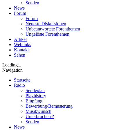
Senden
News
Forum
Forum
Neueste Diskussionen
Unbeantwortete Forenthemen
Ungelöste Forenthemen
Artikel
Weblinks
Kontakt
Sehen
Loading...
Navigation
Startseite
Radio
Sendeplan
Playhistory
Empfang
Bewerbung/Bemusterung
Musikwunsch
Unterbrochen ?
Senden
News