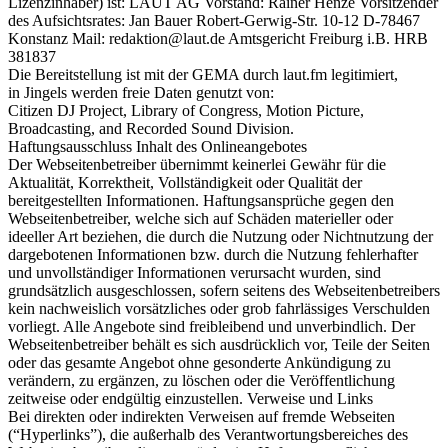
Lizenzinhaber) ist: LAUT AG Vorstand: Rainer Henze Vorsitzender
des Aufsichtsrates: Jan Bauer Robert-Gerwig-Str. 10-12 D-78467
Konstanz Mail: redaktion@laut.de Amtsgericht Freiburg i.B. HRB
381837
Die Bereitstellung ist mit der GEMA durch laut.fm legitimiert,
in Jingels werden freie Daten genutzt von:
Citizen DJ Project, Library of Congress, Motion Picture,
Broadcasting, and Recorded Sound Division.
Haftungsausschluss Inhalt des Onlineangebotes
Der Webseitenbetreiber übernimmt keinerlei Gewähr für die
Aktualität, Korrektheit, Vollständigkeit oder Qualität der
bereitgestellten Informationen. Haftungsansprüche gegen den
Webseitenbetreiber, welche sich auf Schäden materieller oder
ideeller Art beziehen, die durch die Nutzung oder Nichtnutzung der
dargebotenen Informationen bzw. durch die Nutzung fehlerhafter
und unvollständiger Informationen verursacht wurden, sind
grundsätzlich ausgeschlossen, sofern seitens des Webseitenbetreibers
kein nachweislich vorsätzliches oder grob fahrlässiges Verschulden
vorliegt. Alle Angebote sind freibleibend und unverbindlich. Der
Webseitenbetreiber behält es sich ausdrücklich vor, Teile der Seiten
oder das gesamte Angebot ohne gesonderte Ankündigung zu
verändern, zu ergänzen, zu löschen oder die Veröffentlichung
zeitweise oder endgültig einzustellen. Verweise und Links
Bei direkten oder indirekten Verweisen auf fremde Webseiten
(“Hyperlinks”), die außerhalb des Verantwortungsbereiches des