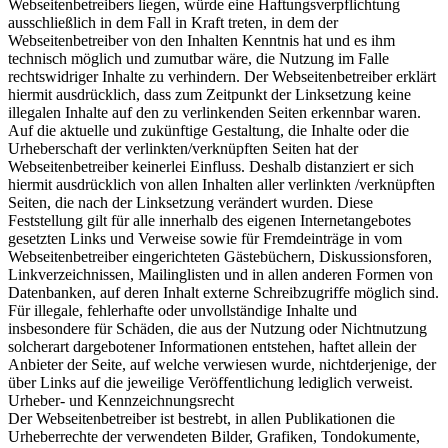
Webseitenbetreibers liegen, würde eine Haftungsverpflichtung
ausschließlich in dem Fall in Kraft treten, in dem der
Webseitenbetreiber von den Inhalten Kenntnis hat und es ihm
technisch möglich und zumutbar wäre, die Nutzung im Falle
rechtswidriger Inhalte zu verhindern. Der Webseitenbetreiber erklärt
hiermit ausdrücklich, dass zum Zeitpunkt der Linksetzung keine
illegalen Inhalte auf den zu verlinkenden Seiten erkennbar waren.
Auf die aktuelle und zukünftige Gestaltung, die Inhalte oder die
Urheberschaft der verlinkten/verknüpften Seiten hat der
Webseitenbetreiber keinerlei Einfluss. Deshalb distanziert er sich
hiermit ausdrücklich von allen Inhalten aller verlinkten /verknüpften
Seiten, die nach der Linksetzung verändert wurden. Diese
Feststellung gilt für alle innerhalb des eigenen Internetangebotes
gesetzten Links und Verweise sowie für Fremdeinträge in vom
Webseitenbetreiber eingerichteten Gästebüchern, Diskussionsforen,
Linkverzeichnissen, Mailinglisten und in allen anderen Formen von
Datenbanken, auf deren Inhalt externe Schreibzugriffe möglich sind.
Für illegale, fehlerhafte oder unvollständige Inhalte und
insbesondere für Schäden, die aus der Nutzung oder Nichtnutzung
solcherart dargebotener Informationen entstehen, haftet allein der
Anbieter der Seite, auf welche verwiesen wurde, nichtderjenige, der
über Links auf die jeweilige Veröffentlichung lediglich verweist.
Urheber- und Kennzeichnungsrecht
Der Webseitenbetreiber ist bestrebt, in allen Publikationen die
Urheberrechte der verwendeten Bilder, Grafiken, Tondokumente,