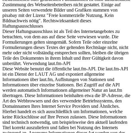
Zustimmung des Webseitenbetreibers nicht gestattet. Einige auf
unseren Seiten verwendete Bilder und Grafiken stammen von
pixabay mit der Lizenz "Freie kommerzielle Nutzung, Kein
Bildnachweis nötig". Rechtswirksamkeit dieses
Haftungsausschlusses
Dieser Haftungsausschluss ist als Teil des Internetangebotes zu
betrachten, von dem aus auf diese Seite verwiesen wurde. Die
Formulierungen gelten sinngemäß. Sofern Teile oder einzelne
Formulierungen dieses Textes der geltenden Rechtslage nicht, nicht
mehr oder nicht vollständig entsprechen sollten, bleiben die übrigen
Teile des Dokumentes in ihrem Inhalt und ihrer Gültigkeit davon
unberührt. Verwendung laut.fm-API
Diese Website benutzt die öffentliche laut.fm-API. Die laut.fm-API
ist ein Dienst der LAUT AG und exponiert allgemeine
Informationen über laut.fm, Auflistungen von Stationen und
Informationen über einzelne Stationen. Bei Zugriff auf die API
werden automatisch Informationen allgemeiner Natur an laut.fm
übertragen. Diese Informationen beinhalten etwa die IP-Adresse, die
Art des Webbrowsers und des verwendete Betriebssystems, den
Domainnamen Ihres Internet Service Providers und Ähnliches.
Hierbei handelt es sich ausschließlich um Informationen, welche
keine Rückschlüsse auf Ihre Person zulassen. Diese Informationen
sind technisch notwendig, um beispielsweise den aktuell laufenden
Titel korrekt auszuliefern und fallen bei Nutzung des Internets
zwingend an. Anonyme Informationen dieser Art werden von der