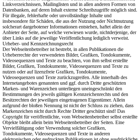
Linkverzeichnissen, Mailinglisten und in allen anderen Formen von
Datenbanken, auf deren Inhalt externe Schreibzugriffe möglich sind.
Für illegale, fehlerhafte oder unvollständige Inhalte und
insbesondere für Schäden, die aus der Nutzung oder Nichtnutzung
solcherart dargebotener Informationen entstehen, haftet allein der
Anbieter der Seite, auf welche verwiesen wurde, nichtderjenige, der
über Links auf die jeweilige Veröffentlichung lediglich verweist.
Urheber- und Kennzeichnungsrecht
Der Webseitenbetreiber ist bestrebt, in allen Publikationen die
Urheberrechte der verwendeten Bilder, Grafiken, Tondokumente,
Videosequenzen und Texte zu beachten, von ihm selbst erstellte
Bilder, Grafiken, Tondokumente, Videosequenzen und Texte zu
nutzen oder auf lizenzfreie Grafiken, Tondokumente,
Videosequenzen und Texte zurückzugreifen. Alle innerhalb des
Internetangebotes genannten und ggf. durch Dritte geschützten
Marken- und Warenzeichen unterliegen uneingeschränkt den
Bestimmungen des jeweils gültigen Kennzeichenrechts und den
Besitzrechten der jeweiligen eingetragenen Eigentümer. Allein
aufgrund der bloßen Nennung ist nicht der Schluss zu ziehen, dass
Markenzeichen nicht durch Rechte Dritter geschützt sind! Das
Copyright für veröffentlichte, vom Webseitenbetreiber selbst erstellte
Objekte bleibt allein beim Webseitenbetreiber der Seiten. Eine
Vervielfältigung oder Verwendung solcher Grafiken,
Tondokumente, Videosequenzen und Texte in anderen
elektronischen oder gedruckten Publikationen ist ohne ausdrückliche