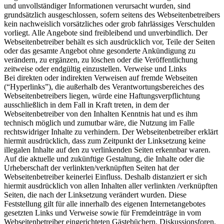
und unvollständiger Informationen verursacht wurden, sind
grundsätzlich ausgeschlossen, sofern seitens des Webseitenbetreibers
kein nachweislich vorsätzliches oder grob fahrlässiges Verschulden
vorliegt. Alle Angebote sind freibleibend und unverbindlich. Der
Webseitenbetreiber behält es sich ausdrücklich vor, Teile der Seiten
oder das gesamte Angebot ohne gesonderte Ankündigung zu
verändern, zu ergänzen, zu löschen oder die Veröffentlichung
zeitweise oder endgültig einzustellen. Verweise und Links
Bei direkten oder indirekten Verweisen auf fremde Webseiten
(“Hyperlinks”), die außerhalb des Verantwortungsbereiches des
Webseitenbetreibers liegen, würde eine Haftungsverpflichtung
ausschließlich in dem Fall in Kraft treten, in dem der
Webseitenbetreiber von den Inhalten Kenntnis hat und es ihm
technisch möglich und zumutbar wäre, die Nutzung im Falle
rechtswidriger Inhalte zu verhindern. Der Webseitenbetreiber erklärt
hiermit ausdrücklich, dass zum Zeitpunkt der Linksetzung keine
illegalen Inhalte auf den zu verlinkenden Seiten erkennbar waren.
Auf die aktuelle und zukünftige Gestaltung, die Inhalte oder die
Urheberschaft der verlinkten/verknüpften Seiten hat der
Webseitenbetreiber keinerlei Einfluss. Deshalb distanziert er sich
hiermit ausdrücklich von allen Inhalten aller verlinkten /verknüpften
Seiten, die nach der Linksetzung verändert wurden. Diese
Feststellung gilt für alle innerhalb des eigenen Internetangebotes
gesetzten Links und Verweise sowie für Fremdeinträge in vom
Webseitenbetreiber eingerichteten Gästebüchern, Diskussionsforen,