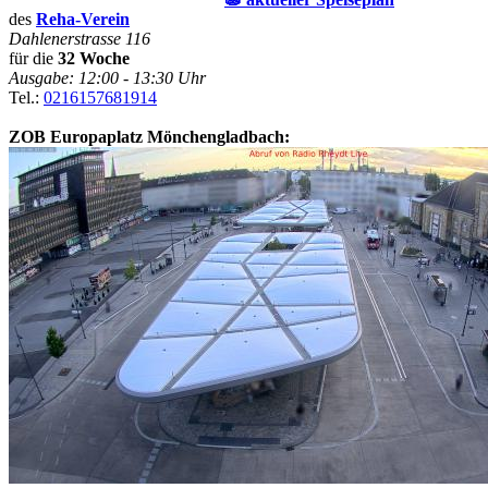
des
Reha-Verein
Dahlenerstrasse 116
für die
32 Woche
Ausgabe: 12:00 - 13:30 Uhr
Tel.:
0216157681914
ZOB Europaplatz Mönchengladbach: