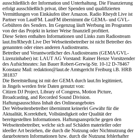
ausschließlich der Information und Unterhaltung. Die Finanzierung
erfolgt ausschließlich privat, über Spenden und qualifizierten
Vermittlungen von Einkäufen über Amazon. Radio Rheydt Live ist
Partner von LautFM. LautFM übernimmt die GEMA- und GVL-
Gebühren des Senders. Im Gegenzug läuft Werbung im Programm
von der das Projekt in keiner Weise finanziell profitiert.
Diese Seiten enthalten Informationen und Links zum Radiostream
laut.fm/Rheydt Live Der Webseitenbetreiber ist nicht Betreiber des
genannten oder eines anderen Audiostreams.
Betreiber und Verantwortlicher des Audiostreams (GEMA/GVL-
Lizenzinhaber) ist: LAUT AG Vorstand: Rainer Henze Vorsitzender
des Aufsichtsrates: Jan Bauer Robert-Gerwig-Str. 10-12 D-78467
Konstanz Mail: redaktion@laut.de Amtsgericht Freiburg i.B. HRB
381837
Die Bereitstellung ist mit der GEMA durch laut.fm legitimiert,
in Jingels werden freie Daten genutzt von:
Citizen DJ Project, Library of Congress, Motion Picture,
Broadcasting, and Recorded Sound Division.
Haftungsausschluss Inhalt des Onlineangebotes
Der Webseitenbetreiber übernimmt keinerlei Gewähr für die
Aktualität, Korrektheit, Vollständigkeit oder Qualität der
bereitgestellten Informationen. Haftungsansprüche gegen den
Webseitenbetreiber, welche sich auf Schäden materieller oder
ideeller Art beziehen, die durch die Nutzung oder Nichtnutzung der
dargebotenen Informationen bzw. durch die Nutzung fehlerhafter