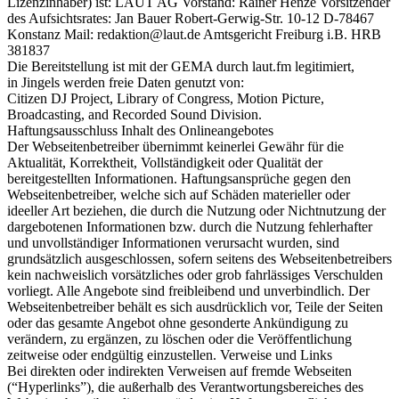
Lizenzinhaber) ist: LAUT AG Vorstand: Rainer Henze Vorsitzender
des Aufsichtsrates: Jan Bauer Robert-Gerwig-Str. 10-12 D-78467
Konstanz Mail: redaktion@laut.de Amtsgericht Freiburg i.B. HRB
381837
Die Bereitstellung ist mit der GEMA durch laut.fm legitimiert,
in Jingels werden freie Daten genutzt von:
Citizen DJ Project, Library of Congress, Motion Picture,
Broadcasting, and Recorded Sound Division.
Haftungsausschluss Inhalt des Onlineangebotes
Der Webseitenbetreiber übernimmt keinerlei Gewähr für die
Aktualität, Korrektheit, Vollständigkeit oder Qualität der
bereitgestellten Informationen. Haftungsansprüche gegen den
Webseitenbetreiber, welche sich auf Schäden materieller oder
ideeller Art beziehen, die durch die Nutzung oder Nichtnutzung der
dargebotenen Informationen bzw. durch die Nutzung fehlerhafter
und unvollständiger Informationen verursacht wurden, sind
grundsätzlich ausgeschlossen, sofern seitens des Webseitenbetreibers
kein nachweislich vorsätzliches oder grob fahrlässiges Verschulden
vorliegt. Alle Angebote sind freibleibend und unverbindlich. Der
Webseitenbetreiber behält es sich ausdrücklich vor, Teile der Seiten
oder das gesamte Angebot ohne gesonderte Ankündigung zu
verändern, zu ergänzen, zu löschen oder die Veröffentlichung
zeitweise oder endgültig einzustellen. Verweise und Links
Bei direkten oder indirekten Verweisen auf fremde Webseiten
(“Hyperlinks”), die außerhalb des Verantwortungsbereiches des