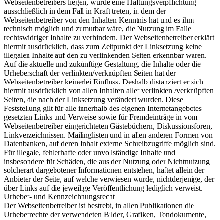
Webseitenbetreibers liegen, würde eine Haftungsverpflichtung
ausschließlich in dem Fall in Kraft treten, in dem der
Webseitenbetreiber von den Inhalten Kenntnis hat und es ihm
technisch möglich und zumutbar wäre, die Nutzung im Falle
rechtswidriger Inhalte zu verhindern. Der Webseitenbetreiber erklärt
hiermit ausdrücklich, dass zum Zeitpunkt der Linksetzung keine
illegalen Inhalte auf den zu verlinkenden Seiten erkennbar waren.
Auf die aktuelle und zukünftige Gestaltung, die Inhalte oder die
Urheberschaft der verlinkten/verknüpften Seiten hat der
Webseitenbetreiber keinerlei Einfluss. Deshalb distanziert er sich
hiermit ausdrücklich von allen Inhalten aller verlinkten /verknüpften
Seiten, die nach der Linksetzung verändert wurden. Diese
Feststellung gilt für alle innerhalb des eigenen Internetangebotes
gesetzten Links und Verweise sowie für Fremdeinträge in vom
Webseitenbetreiber eingerichteten Gästebüchern, Diskussionsforen,
Linkverzeichnissen, Mailinglisten und in allen anderen Formen von
Datenbanken, auf deren Inhalt externe Schreibzugriffe möglich sind.
Für illegale, fehlerhafte oder unvollständige Inhalte und
insbesondere für Schäden, die aus der Nutzung oder Nichtnutzung
solcherart dargebotener Informationen entstehen, haftet allein der
Anbieter der Seite, auf welche verwiesen wurde, nichtderjenige, der
über Links auf die jeweilige Veröffentlichung lediglich verweist.
Urheber- und Kennzeichnungsrecht
Der Webseitenbetreiber ist bestrebt, in allen Publikationen die
Urheberrechte der verwendeten Bilder, Grafiken, Tondokumente,