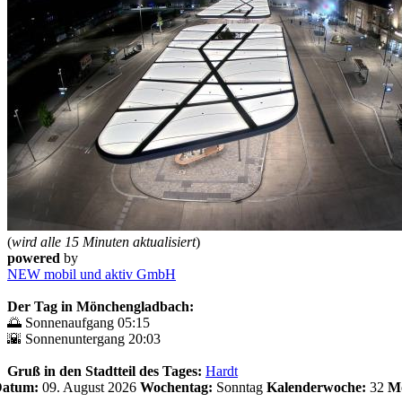
(
wird alle 15 Minuten aktualisiert
)
powered
by
NEW mobil und aktiv GmbH
Der Tag in Mönchengladbach:
🌅 Sonnenaufgang 05:15
🌇 Sonnenuntergang 20:03
Gruß in den Stadtteil des Tages:
Hardt
 Datum:
09. August 2026
Wochentag:
Sonntag
Kalenderwoche:
32
Mo