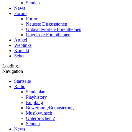
Senden
News
Forum
Forum
Neueste Diskussionen
Unbeantwortete Forenthemen
Ungelöste Forenthemen
Artikel
Weblinks
Kontakt
Sehen
Loading...
Navigation
Startseite
Radio
Sendeplan
Playhistory
Empfang
Bewerbung/Bemusterung
Musikwunsch
Unterbrochen ?
Senden
News