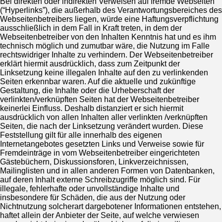
Bei direkten oder indirekten Verweisen auf fremde Webseiten
(“Hyperlinks”), die außerhalb des Verantwortungsbereiches des
Webseitenbetreibers liegen, würde eine Haftungsverpflichtung
ausschließlich in dem Fall in Kraft treten, in dem der
Webseitenbetreiber von den Inhalten Kenntnis hat und es ihm
technisch möglich und zumutbar wäre, die Nutzung im Falle
rechtswidriger Inhalte zu verhindern. Der Webseitenbetreiber
erklärt hiermit ausdrücklich, dass zum Zeitpunkt der
Linksetzung keine illegalen Inhalte auf den zu verlinkenden
Seiten erkennbar waren. Auf die aktuelle und zukünftige
Gestaltung, die Inhalte oder die Urheberschaft der
verlinkten/verknüpften Seiten hat der Webseitenbetreiber
keinerlei Einfluss. Deshalb distanziert er sich hiermit
ausdrücklich von allen Inhalten aller verlinkten /verknüpften
Seiten, die nach der Linksetzung verändert wurden. Diese
Feststellung gilt für alle innerhalb des eigenen
Internetangebotes gesetzten Links und Verweise sowie für
Fremdeinträge in vom Webseitenbetreiber eingerichteten
Gästebüchern, Diskussionsforen, Linkverzeichnissen,
Mailinglisten und in allen anderen Formen von Datenbanken,
auf deren Inhalt externe Schreibzugriffe möglich sind. Für
illegale, fehlerhafte oder unvollständige Inhalte und
insbesondere für Schäden, die aus der Nutzung oder
Nichtnutzung solcherart dargebotener Informationen entstehen,
haftet allein der Anbieter der Seite, auf welche verwiesen