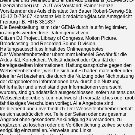
Betreiber und Verantwortlicher des Audiostreams (GEMA/GVL-
Lizenzinhaber) ist: LAUT AG Vorstand: Rainer Henze
Vorsitzender des Aufsichtsrates: Jan Bauer Robert-Gerwig-Str.
10-12 D-78467 Konstanz Mail: redaktion@laut.de Amtsgericht
Freiburg i.B. HRB 381837
Die Bereitstellung ist mit der GEMA durch laut.fm legitimiert,
in Jingels werden freie Daten genutzt von:
Citizen DJ Project, Library of Congress, Motion Picture,
Broadcasting, and Recorded Sound Division.
Haftungsausschluss Inhalt des Onlineangebotes
Der Webseitenbetreiber übernimmt keinerlei Gewähr für die
Aktualität, Korrektheit, Vollständigkeit oder Qualität der
bereitgestellten Informationen. Haftungsansprüche gegen den
Webseitenbetreiber, welche sich auf Schäden materieller oder
ideeller Art beziehen, die durch die Nutzung oder Nichtnutzung
der dargebotenen Informationen bzw. durch die Nutzung
fehlerhafter und unvollständiger Informationen verursacht
wurden, sind grundsätzlich ausgeschlossen, sofern seitens des
Webseitenbetreibers kein nachweislich vorsätzliches oder grob
fahrlässiges Verschulden vorliegt. Alle Angebote sind
freibleibend und unverbindlich. Der Webseitenbetreiber behält
es sich ausdrücklich vor, Teile der Seiten oder das gesamte
Angebot ohne gesonderte Ankündigung zu verändern, zu
ergänzen, zu löschen oder die Veröffentlichung zeitweise oder
endgültig einzustellen. Verweise und Links