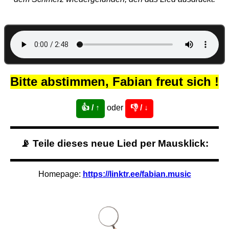
Bitte abstimmen, Fabian freut sich !
👍 / ↑
oder
👎 / ↓
📡 Teile dieses neue Lied per Mausklick:
Homepage:
https://linktr.ee/fabian.music