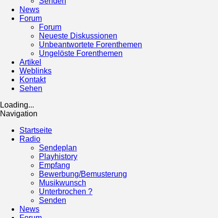
Senden
News
Forum
Forum
Neueste Diskussionen
Unbeantwortete Forenthemen
Ungelöste Forenthemen
Artikel
Weblinks
Kontakt
Sehen
Loading...
Navigation
Startseite
Radio
Sendeplan
Playhistory
Empfang
Bewerbung/Bemusterung
Musikwunsch
Unterbrochen ?
Senden
News
Forum