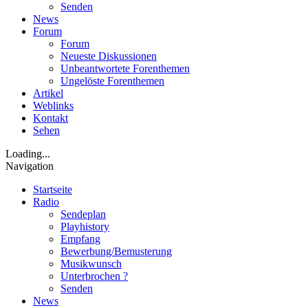
Senden
News
Forum
Forum
Neueste Diskussionen
Unbeantwortete Forenthemen
Ungelöste Forenthemen
Artikel
Weblinks
Kontakt
Sehen
Loading...
Navigation
Startseite
Radio
Sendeplan
Playhistory
Empfang
Bewerbung/Bemusterung
Musikwunsch
Unterbrochen ?
Senden
News