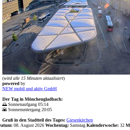
(
wird alle 15 Minuten aktualisiert
)
powered
by
NEW mobil und aktiv GmbH
Der Tag in Mönchengladbach:
🌅 Sonnenaufgang 05:14
🌇 Sonnenuntergang 20:05
Gruß in den Stadtteil des Tages:
Giesenkirchen
 Datum:
08. August 2026
Wochentag:
Samstag
Kalenderwoche:
32
M