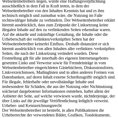
Webseitenbetreibers liegen, würde eine Haftungsverpflichtung
ausschließlich in dem Fall in Kraft treten, in dem der
Webseitenbetreiber von den Inhalten Kenntnis hat und es ihm
technisch möglich und zumutbar wäre, die Nutzung im Falle
rechtswidriger Inhalte zu verhindern. Der Webseitenbetreiber erklärt
hiermit ausdrücklich, dass zum Zeitpunkt der Linksetzung keine
illegalen Inhalte auf den zu verlinkenden Seiten erkennbar waren.
Auf die aktuelle und zukünftige Gestaltung, die Inhalte oder die
Urheberschaft der verlinkten/verknüpften Seiten hat der
Webseitenbetreiber keinerlei Einfluss. Deshalb distanziert er sich
hiermit ausdrücklich von allen Inhalten aller verlinkten /verknüpften
Seiten, die nach der Linksetzung verändert wurden. Diese
Feststellung gilt für alle innerhalb des eigenen Internetangebotes
gesetzten Links und Verweise sowie für Fremdeinträge in vom
Webseitenbetreiber eingerichteten Gästebüchern, Diskussionsforen,
Linkverzeichnissen, Mailinglisten und in allen anderen Formen von
Datenbanken, auf deren Inhalt externe Schreibzugriffe möglich sind.
Für illegale, fehlerhafte oder unvollständige Inhalte und
insbesondere für Schäden, die aus der Nutzung oder Nichtnutzung
solcherart dargebotener Informationen entstehen, haftet allein der
Anbieter der Seite, auf welche verwiesen wurde, nichtderjenige, der
über Links auf die jeweilige Veröffentlichung lediglich verweist.
Urheber- und Kennzeichnungsrecht
Der Webseitenbetreiber ist bestrebt, in allen Publikationen die
Urheberrechte der verwendeten Bilder, Grafiken, Tondokumente,