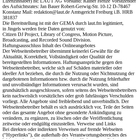
Lizenzinhaber) ist: LAUT AG Vorstand: Rainer Henze Vorsitzender
des Aufsichtsrates: Jan Bauer Robert-Gerwig-Str. 10-12 D-78467
Konstanz Mail: redaktion@laut.de Amtsgericht Freiburg i.B. HRB
381837
Die Bereitstellung ist mit der GEMA durch laut.fm legitimiert,
in Jingels werden freie Daten genutzt von:
Citizen DJ Project, Library of Congress, Motion Picture,
Broadcasting, and Recorded Sound Division.
Haftungsausschluss Inhalt des Onlineangebotes
Der Webseitenbetreiber übernimmt keinerlei Gewähr für die
Aktualität, Korrektheit, Vollständigkeit oder Qualität der
bereitgestellten Informationen. Haftungsansprüche gegen den
Webseitenbetreiber, welche sich auf Schäden materieller oder
ideeller Art beziehen, die durch die Nutzung oder Nichtnutzung der
dargebotenen Informationen bzw. durch die Nutzung fehlerhafter
und unvollständiger Informationen verursacht wurden, sind
grundsätzlich ausgeschlossen, sofern seitens des Webseitenbetreibers
kein nachweislich vorsätzliches oder grob fahrlässiges Verschulden
vorliegt. Alle Angebote sind freibleibend und unverbindlich. Der
Webseitenbetreiber behält es sich ausdrücklich vor, Teile der Seiten
oder das gesamte Angebot ohne gesonderte Ankündigung zu
verändern, zu ergänzen, zu löschen oder die Veröffentlichung
zeitweise oder endgültig einzustellen. Verweise und Links
Bei direkten oder indirekten Verweisen auf fremde Webseiten
(“Hyperlinks”), die außerhalb des Verantwortungsbereiches des