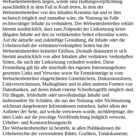
Webseitenbetreibers liegen, würde eine Haftungsverpflichtung
ausschließlich in dem Fall in Kraft treten, in dem der
Webseitenbetreiber von den Inhalten Kenntnis hat und es ihm
technisch möglich und zumutbar wäre, die Nutzung im Falle
rechtswidriger Inhalte zu verhindern. Der Webseitenbetreiber erklärt
hiermit ausdrücklich, dass zum Zeitpunkt der Linksetzung keine
illegalen Inhalte auf den zu verlinkenden Seiten erkennbar waren.
Auf die aktuelle und zukünftige Gestaltung, die Inhalte oder die
Urheberschaft der verlinkten/verknüpften Seiten hat der
Webseitenbetreiber keinerlei Einfluss. Deshalb distanziert er sich
hiermit ausdrücklich von allen Inhalten aller verlinkten /verknüpften
Seiten, die nach der Linksetzung verändert wurden. Diese
Feststellung gilt für alle innerhalb des eigenen Internetangebotes
gesetzten Links und Verweise sowie für Fremdeinträge in vom
Webseitenbetreiber eingerichteten Gästebüchern, Diskussionsforen,
Linkverzeichnissen, Mailinglisten und in allen anderen Formen von
Datenbanken, auf deren Inhalt externe Schreibzugriffe möglich sind.
Für illegale, fehlerhafte oder unvollständige Inhalte und
insbesondere für Schäden, die aus der Nutzung oder Nichtnutzung
solcherart dargebotener Informationen entstehen, haftet allein der
Anbieter der Seite, auf welche verwiesen wurde, nichtderjenige, der
über Links auf die jeweilige Veröffentlichung lediglich verweist.
Urheber- und Kennzeichnungsrecht
Der Webseitenbetreiber ist bestrebt, in allen Publikationen die
Urheberrechte der verwendeten Bilder, Grafiken, Tondokumente,