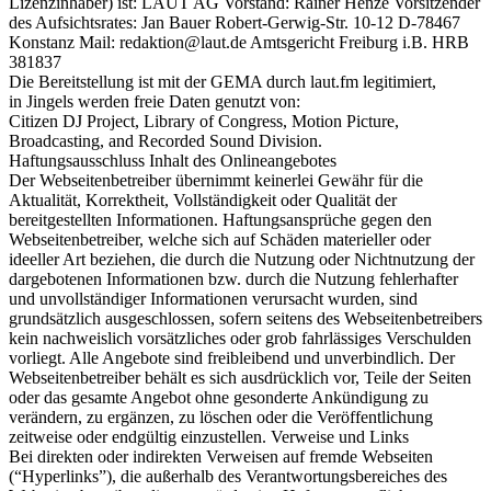
Lizenzinhaber) ist: LAUT AG Vorstand: Rainer Henze Vorsitzender
des Aufsichtsrates: Jan Bauer Robert-Gerwig-Str. 10-12 D-78467
Konstanz Mail: redaktion@laut.de Amtsgericht Freiburg i.B. HRB
381837
Die Bereitstellung ist mit der GEMA durch laut.fm legitimiert,
in Jingels werden freie Daten genutzt von:
Citizen DJ Project, Library of Congress, Motion Picture,
Broadcasting, and Recorded Sound Division.
Haftungsausschluss Inhalt des Onlineangebotes
Der Webseitenbetreiber übernimmt keinerlei Gewähr für die
Aktualität, Korrektheit, Vollständigkeit oder Qualität der
bereitgestellten Informationen. Haftungsansprüche gegen den
Webseitenbetreiber, welche sich auf Schäden materieller oder
ideeller Art beziehen, die durch die Nutzung oder Nichtnutzung der
dargebotenen Informationen bzw. durch die Nutzung fehlerhafter
und unvollständiger Informationen verursacht wurden, sind
grundsätzlich ausgeschlossen, sofern seitens des Webseitenbetreibers
kein nachweislich vorsätzliches oder grob fahrlässiges Verschulden
vorliegt. Alle Angebote sind freibleibend und unverbindlich. Der
Webseitenbetreiber behält es sich ausdrücklich vor, Teile der Seiten
oder das gesamte Angebot ohne gesonderte Ankündigung zu
verändern, zu ergänzen, zu löschen oder die Veröffentlichung
zeitweise oder endgültig einzustellen. Verweise und Links
Bei direkten oder indirekten Verweisen auf fremde Webseiten
(“Hyperlinks”), die außerhalb des Verantwortungsbereiches des