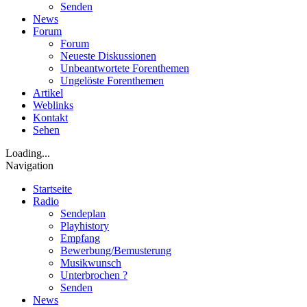
Senden
News
Forum
Forum
Neueste Diskussionen
Unbeantwortete Forenthemen
Ungelöste Forenthemen
Artikel
Weblinks
Kontakt
Sehen
Loading...
Navigation
Startseite
Radio
Sendeplan
Playhistory
Empfang
Bewerbung/Bemusterung
Musikwunsch
Unterbrochen ?
Senden
News