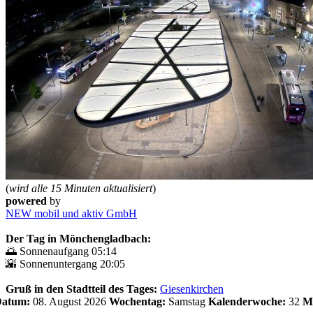
(
wird alle 15 Minuten aktualisiert
)
powered
by
NEW mobil und aktiv GmbH
Der Tag in Mönchengladbach:
🌅 Sonnenaufgang 05:14
🌇 Sonnenuntergang 20:05
Gruß in den Stadtteil des Tages:
Giesenkirchen
 Datum:
08. August 2026
Wochentag:
Samstag
Kalenderwoche:
32
M