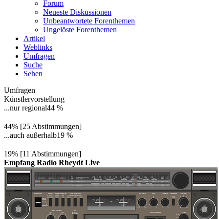
Forum
Neueste Diskussionen
Unbeantwortete Forenthemen
Ungelöste Forenthemen
Artikel
Weblinks
Umfragen
Suche
Sehen
Umfragen
Künstlervorstellung
...nur regional
44 %
44% [25 Abstimmungen]
...auch außerhalb
19 %
19% [11 Abstimmungen]
Empfang Radio Rheydt Live