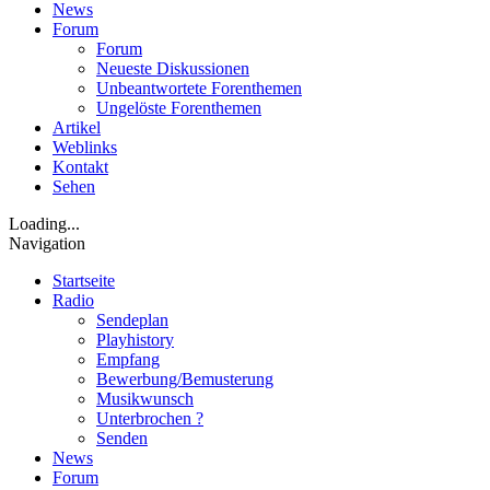
News
Forum
Forum
Neueste Diskussionen
Unbeantwortete Forenthemen
Ungelöste Forenthemen
Artikel
Weblinks
Kontakt
Sehen
Loading...
Navigation
Startseite
Radio
Sendeplan
Playhistory
Empfang
Bewerbung/Bemusterung
Musikwunsch
Unterbrochen ?
Senden
News
Forum