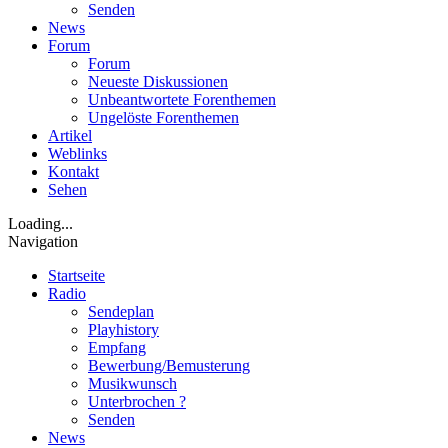
Senden
News
Forum
Forum
Neueste Diskussionen
Unbeantwortete Forenthemen
Ungelöste Forenthemen
Artikel
Weblinks
Kontakt
Sehen
Loading...
Navigation
Startseite
Radio
Sendeplan
Playhistory
Empfang
Bewerbung/Bemusterung
Musikwunsch
Unterbrochen ?
Senden
News