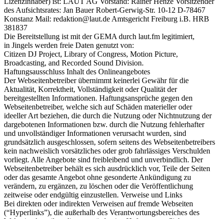
Lizenzinhaber) ist: LAUT AG Vorstand: Rainer Henze Vorsitzender
des Aufsichtsrates: Jan Bauer Robert-Gerwig-Str. 10-12 D-78467
Konstanz Mail: redaktion@laut.de Amtsgericht Freiburg i.B. HRB
381837
Die Bereitstellung ist mit der GEMA durch laut.fm legitimiert,
in Jingels werden freie Daten genutzt von:
Citizen DJ Project, Library of Congress, Motion Picture,
Broadcasting, and Recorded Sound Division.
Haftungsausschluss Inhalt des Onlineangebotes
Der Webseitenbetreiber übernimmt keinerlei Gewähr für die
Aktualität, Korrektheit, Vollständigkeit oder Qualität der
bereitgestellten Informationen. Haftungsansprüche gegen den
Webseitenbetreiber, welche sich auf Schäden materieller oder
ideeller Art beziehen, die durch die Nutzung oder Nichtnutzung der
dargebotenen Informationen bzw. durch die Nutzung fehlerhafter
und unvollständiger Informationen verursacht wurden, sind
grundsätzlich ausgeschlossen, sofern seitens des Webseitenbetreibers
kein nachweislich vorsätzliches oder grob fahrlässiges Verschulden
vorliegt. Alle Angebote sind freibleibend und unverbindlich. Der
Webseitenbetreiber behält es sich ausdrücklich vor, Teile der Seiten
oder das gesamte Angebot ohne gesonderte Ankündigung zu
verändern, zu ergänzen, zu löschen oder die Veröffentlichung
zeitweise oder endgültig einzustellen. Verweise und Links
Bei direkten oder indirekten Verweisen auf fremde Webseiten
(“Hyperlinks”), die außerhalb des Verantwortungsbereiches des