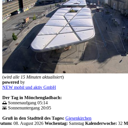
(
wird alle 15 Minuten aktualisiert
)
powered
by
NEW mobil und aktiv GmbH
Der Tag in Mönchengladbach:
🌅 Sonnenaufgang 05:14
🌇 Sonnenuntergang 20:05
Gruß in den Stadtteil des Tages:
Giesenkirchen
 Datum:
08. August 2026
Wochentag:
Samstag
Kalenderwoche:
32
M