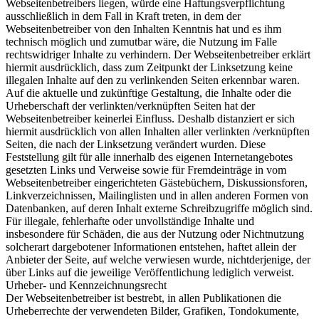
Webseitenbetreibers liegen, würde eine Haftungsverpflichtung
ausschließlich in dem Fall in Kraft treten, in dem der
Webseitenbetreiber von den Inhalten Kenntnis hat und es ihm
technisch möglich und zumutbar wäre, die Nutzung im Falle
rechtswidriger Inhalte zu verhindern. Der Webseitenbetreiber erklärt
hiermit ausdrücklich, dass zum Zeitpunkt der Linksetzung keine
illegalen Inhalte auf den zu verlinkenden Seiten erkennbar waren.
Auf die aktuelle und zukünftige Gestaltung, die Inhalte oder die
Urheberschaft der verlinkten/verknüpften Seiten hat der
Webseitenbetreiber keinerlei Einfluss. Deshalb distanziert er sich
hiermit ausdrücklich von allen Inhalten aller verlinkten /verknüpften
Seiten, die nach der Linksetzung verändert wurden. Diese
Feststellung gilt für alle innerhalb des eigenen Internetangebotes
gesetzten Links und Verweise sowie für Fremdeinträge in vom
Webseitenbetreiber eingerichteten Gästebüchern, Diskussionsforen,
Linkverzeichnissen, Mailinglisten und in allen anderen Formen von
Datenbanken, auf deren Inhalt externe Schreibzugriffe möglich sind.
Für illegale, fehlerhafte oder unvollständige Inhalte und
insbesondere für Schäden, die aus der Nutzung oder Nichtnutzung
solcherart dargebotener Informationen entstehen, haftet allein der
Anbieter der Seite, auf welche verwiesen wurde, nichtderjenige, der
über Links auf die jeweilige Veröffentlichung lediglich verweist.
Urheber- und Kennzeichnungsrecht
Der Webseitenbetreiber ist bestrebt, in allen Publikationen die
Urheberrechte der verwendeten Bilder, Grafiken, Tondokumente,