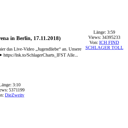
Länge: 3:59
Views: 34395233
na in Berlin, 17.11.2018)
Von:
ICH FIND
SCHLAGER TOLL
hier das Live-Video „Jugendliebe“ an. Unsere
▶️ https://lnk.to/SchlagerCharts_IFST Alle...
Länge: 3:10
ews: 5371199
n:
DieZweitv