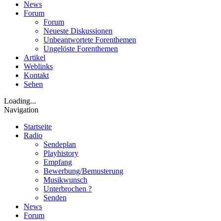
News
Forum
Forum
Neueste Diskussionen
Unbeantwortete Forenthemen
Ungelöste Forenthemen
Artikel
Weblinks
Kontakt
Sehen
Loading...
Navigation
Startseite
Radio
Sendeplan
Playhistory
Empfang
Bewerbung/Bemusterung
Musikwunsch
Unterbrochen ?
Senden
News
Forum