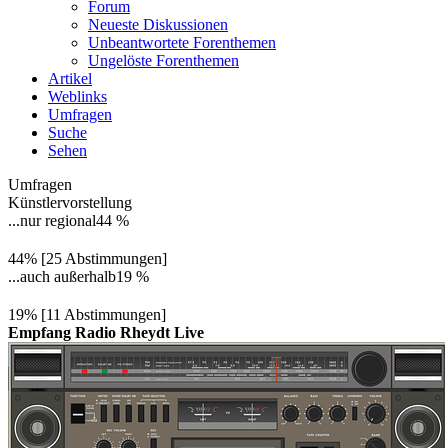
Forum
Neueste Diskussionen
Unbeantwortete Forenthemen
Ungelöste Forenthemen
Artikel
Weblinks
Umfragen
Suche
Sehen
Umfragen
Künstlervorstellung
...nur regional
44 %
44% [25 Abstimmungen]
...auch außerhalb
19 %
19% [11 Abstimmungen]
Empfang Radio Rheydt Live