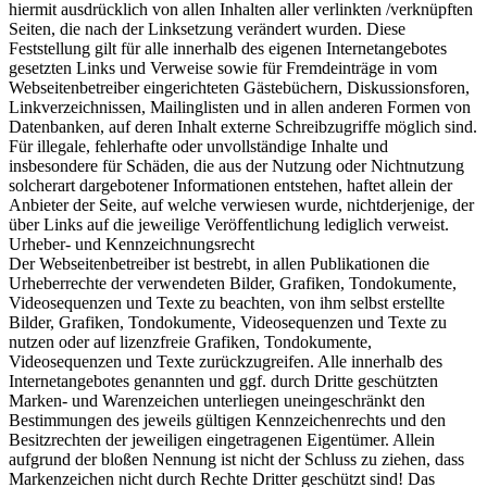
hiermit ausdrücklich von allen Inhalten aller verlinkten /verknüpften
Seiten, die nach der Linksetzung verändert wurden. Diese
Feststellung gilt für alle innerhalb des eigenen Internetangebotes
gesetzten Links und Verweise sowie für Fremdeinträge in vom
Webseitenbetreiber eingerichteten Gästebüchern, Diskussionsforen,
Linkverzeichnissen, Mailinglisten und in allen anderen Formen von
Datenbanken, auf deren Inhalt externe Schreibzugriffe möglich sind.
Für illegale, fehlerhafte oder unvollständige Inhalte und
insbesondere für Schäden, die aus der Nutzung oder Nichtnutzung
solcherart dargebotener Informationen entstehen, haftet allein der
Anbieter der Seite, auf welche verwiesen wurde, nichtderjenige, der
über Links auf die jeweilige Veröffentlichung lediglich verweist.
Urheber- und Kennzeichnungsrecht
Der Webseitenbetreiber ist bestrebt, in allen Publikationen die
Urheberrechte der verwendeten Bilder, Grafiken, Tondokumente,
Videosequenzen und Texte zu beachten, von ihm selbst erstellte
Bilder, Grafiken, Tondokumente, Videosequenzen und Texte zu
nutzen oder auf lizenzfreie Grafiken, Tondokumente,
Videosequenzen und Texte zurückzugreifen. Alle innerhalb des
Internetangebotes genannten und ggf. durch Dritte geschützten
Marken- und Warenzeichen unterliegen uneingeschränkt den
Bestimmungen des jeweils gültigen Kennzeichenrechts und den
Besitzrechten der jeweiligen eingetragenen Eigentümer. Allein
aufgrund der bloßen Nennung ist nicht der Schluss zu ziehen, dass
Markenzeichen nicht durch Rechte Dritter geschützt sind! Das