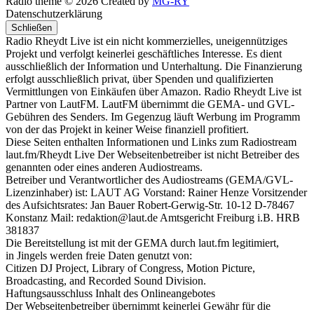
Radio theme © 2026 Created by
MG-RY
Datenschutzerklärung
Schließen
Radio Rheydt Live ist ein nicht kommerzielles, uneigennütziges
Projekt und verfolgt keinerlei geschäftliches Interesse. Es dient
ausschließlich der Information und Unterhaltung. Die Finanzierung
erfolgt ausschließlich privat, über Spenden und qualifizierten
Vermittlungen von Einkäufen über Amazon. Radio Rheydt Live ist
Partner von LautFM. LautFM übernimmt die GEMA- und GVL-
Gebühren des Senders. Im Gegenzug läuft Werbung im Programm
von der das Projekt in keiner Weise finanziell profitiert.
Diese Seiten enthalten Informationen und Links zum Radiostream
laut.fm/Rheydt Live Der Webseitenbetreiber ist nicht Betreiber des
genannten oder eines anderen Audiostreams.
Betreiber und Verantwortlicher des Audiostreams (GEMA/GVL-
Lizenzinhaber) ist: LAUT AG Vorstand: Rainer Henze Vorsitzender
des Aufsichtsrates: Jan Bauer Robert-Gerwig-Str. 10-12 D-78467
Konstanz Mail: redaktion@laut.de Amtsgericht Freiburg i.B. HRB
381837
Die Bereitstellung ist mit der GEMA durch laut.fm legitimiert,
in Jingels werden freie Daten genutzt von:
Citizen DJ Project, Library of Congress, Motion Picture,
Broadcasting, and Recorded Sound Division.
Haftungsausschluss Inhalt des Onlineangebotes
Der Webseitenbetreiber übernimmt keinerlei Gewähr für die