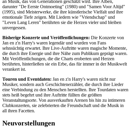
an Musik, das von Generationen geschätzt wird. Ihre Alben,
darunter "De Eerste Ontmoeting" (1980) und "Samen Voor Altijd"
(1995), sind Meisterwerke, die ihre künstlerische Vielfalt und ihre
emotionale Tiefe zeigen. Mit Liedern wie "Vriendschap" und
"Leven Lang Leren" berührten sie die Herzen vieler und bleiben
unvergessen.
Bisherige Konzerte und Veröffentlichungen:
Die Konzerte von
Jan en z'n Harry's waren legendär und wurden von Fans
sehnsüchtig erwartet. Ihre Live-Auftritte waren magische Momente,
die durch ihre Energie und ihre Nähe zum Publikum geprägt waren.
Mit Veröffentlichungen, die die Charts eroberten und Herzen
berührten, hinterließen sie ein Erbe, das für immer in der Musikwelt
verankert ist.
Touren und Eventdaten:
Jan en z'n Harry's waren nicht nur
Musiker, sondern auch Geschichtenerzähler, die durch ihre Lieder
eine Verbindung zu den Menschen herstellten. Ihre Tourdaten waren
stets heiß begehrt und ihre Auftritte füllten die größten
Veranstaltungsorte. Von ausverkauften Arenen bis hin zu intimeren
Clubkonzerten, sie zelebrierten die Freundschaft und die Musik in
all ihren Facetten.
Neuvorstellungen